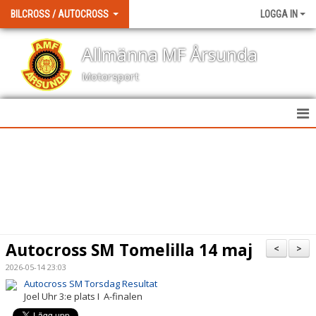
BILCROSS / AUTOCROSS
LOGGA IN
Allmänna MF Årsunda
Motorsport
HEM
NYHETER
KALENDER
BILDGALLERI
Autocross SM Tomelilla 14 maj
<
>
DOKUMENT
2026-05-14 23:03
Autocross SM Torsdag Resultat
KONTAKT
Joel Uhr 3:e plats I A-finalen