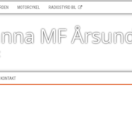
RDEN
MOTORCYKEL
RADIOSTYRD BIL
änna MF Årsun
t
KONTAKT