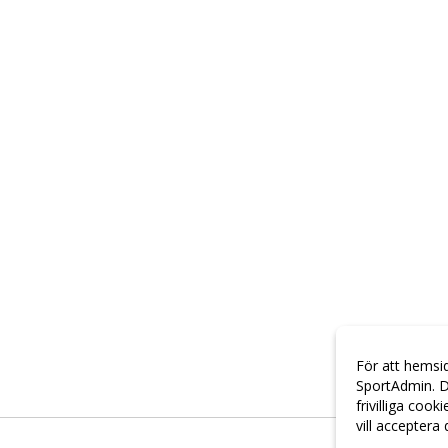
För att hemsi
SportAdmin. D
frivilliga cook
vill acceptera