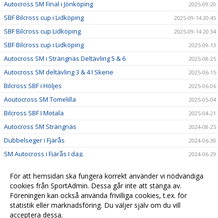
Autocross SM Final i Jönköping
2025-09-20
SBF Bilcross cup i Lidköping
2025-09-14 20:45
SBF Bilcross cup Lidköping
2025-09-14 20:34
SBF Bilcross cup i Lidköping
2025-09-13
Autocross SM i Strängnäs Deltävling 5 & 6
2025-08-25
Autocross SM deltävling 3 & 4 I Skene
2025-06-15
Bilcross SBF i Höljes
2025-06-06
Aoutocross SM Tomelilla
2025-05-04
Bilcross SBF I Motala
2025-04-21
Autocross SM Strängnäs
2024-08-25
Dubbelseger i Fjärås
2024-06-30
SM Autocross i Fjärås I dag.
2024-06-29
För att hemsidan ska fungera korrekt använder vi nödvändiga
cookies från SportAdmin. Dessa går inte att stänga av.
Föreningen kan också använda frivilliga cookies, t.ex. för
statistik eller marknadsföring. Du väljer själv om du vill
acceptera dessa.