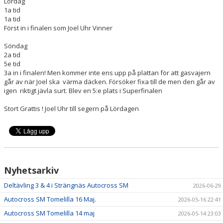
Lördag
1a tid
1a tid
Först in i finalen som Joel Uhr Vinner
Söndag
2a tid
5e tid
3a in i finalen! Men kommer inte ens upp på plattan för att gasvajern
går av när Joel ska värma däcken. Försöker fixa till de men den går av
igen riktigt jävla surt. Blev en 5:e plats i Superfinalen
Stort Grattis ! Joel Uhr till segern på Lördagen
Nyhetsarkiv
Deltävling 3 & 4 i Strängnäs Autocross SM
2026-06-29
Autocross SM Tomelilla 16 Maj.
2026-05-16 22:41
Autocross SM Tomelilla 14 maj
2026-05-14 23:03