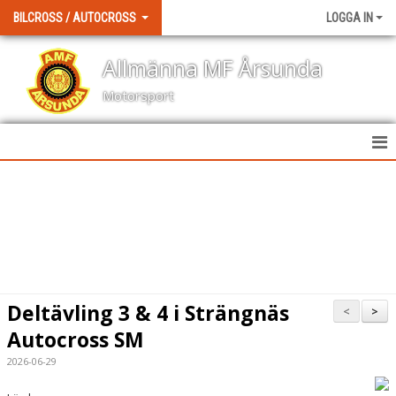
BILCROSS / AUTOCROSS
LOGGA IN
Allmänna MF Årsunda
Motorsport
HEM
NYHETER
KALENDER
BILDGALLERI
Deltävling 3 & 4 i Strängnäs
<
>
DOKUMENT
Autocross SM
2026-06-29
KONTAKT