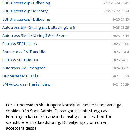
SBF Bilcross cup i Lidköping
2025-09-14 20:45
SBF Bilcross cup Lidköping
2025-09-14 20:34
SBF Bilcross cup i Lidköping
2025-09-13
Autocross SM i Strängnäs Deltävling 5 & 6
2025-08-25
Autocross SM deltävling 3 & 4 I Skene
2025-06-15
Bilcross SBF i Höljes
2025-06-06
Aoutocross SM Tomelilla
2025-05-04
Bilcross SBF I Motala
2025-04-21
Autocross SM Strängnäs
2024-08-25
Dubbelseger i Fjärås
2024-06-30
SM Autocross i Fjärås I dag.
2024-06-29
För att hemsidan ska fungera korrekt använder vi nödvändiga
cookies från SportAdmin. Dessa går inte att stänga av.
Föreningen kan också använda frivilliga cookies, t.ex. för
statistik eller marknadsföring. Du väljer själv om du vill
acceptera dessa.