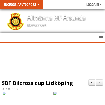
BILCROSS / AUTOCROSS
LOGGA IN
Allmänna MF Årsunda
Motorsport
HEM
NYHETER
KALENDER
BILDGALLERI
SBF Bilcross cup Lidköping
<
>
DOKUMENT
2025-09-14 20:34
KONTAKT