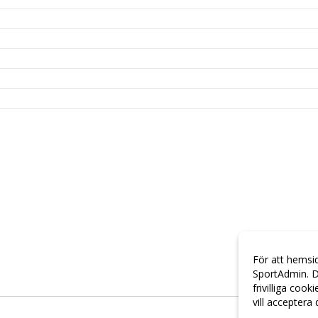
För att hemsi
SportAdmin. D
frivilliga cook
vill acceptera