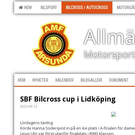
HEM
BILSPORT
BILCROSS / AUTOCROSS
MOTORGÅ
Allm
Motorspor
HEM
NYHETER
KALENDER
BILDGALLERI
DOKUMENT
SBF Bilcross cup i Lidköping
2025-09-13
Lördagens tävling
Körde Hanna Söderqvist in på en 4:e plats i A-finalen för damer
Linus Uhr var först utanför finalplats i RWD klassen.