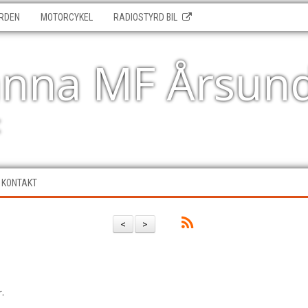
RDEN
MOTORCYKEL
RADIOSTYRD BIL
änna MF Årsun
t
KONTAKT
<
>
.