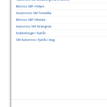
Bilcross SBF i Höljes
Aoutocross SM Tomelilla
Bilcross SBF I Motala
Autocross SM Strängnäs
Dubbelseger i Fjärås
SM Autocross i Fjärås I dag.