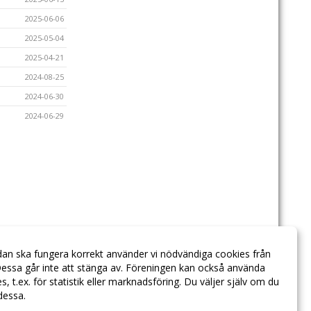
2025-06-06
2025-05-04
2025-04-21
2024-08-25
2024-06-30
2024-06-29
dan ska fungera korrekt använder vi nödvändiga cookies från
essa går inte att stänga av. Föreningen kan också använda
ies, t.ex. för statistik eller marknadsföring. Du väljer själv om du
 dessa.