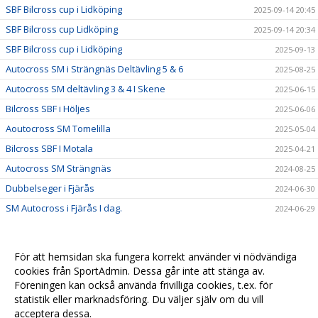
SBF Bilcross cup i Lidköping
2025-09-14 20:45
SBF Bilcross cup Lidköping
2025-09-14 20:34
SBF Bilcross cup i Lidköping
2025-09-13
Autocross SM i Strängnäs Deltävling 5 & 6
2025-08-25
Autocross SM deltävling 3 & 4 I Skene
2025-06-15
Bilcross SBF i Höljes
2025-06-06
Aoutocross SM Tomelilla
2025-05-04
Bilcross SBF I Motala
2025-04-21
Autocross SM Strängnäs
2024-08-25
Dubbelseger i Fjärås
2024-06-30
SM Autocross i Fjärås I dag.
2024-06-29
För att hemsidan ska fungera korrekt använder vi nödvändiga
cookies från SportAdmin. Dessa går inte att stänga av.
Föreningen kan också använda frivilliga cookies, t.ex. för
statistik eller marknadsföring. Du väljer själv om du vill
acceptera dessa.