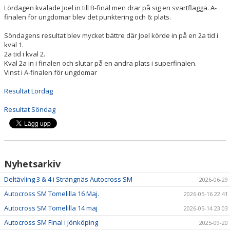
Lördagen kvalade Joel in till B-final men drar på sig en svartflagga. A-
finalen för ungdomar blev det punktering och 6: plats.
Söndagens resultat blev mycket bättre där Joel körde in på en 2a tid i
kval 1.
2a tid i kval 2.
Kval 2a in i finalen och slutar på en andra plats i superfinalen.
Vinst i A-finalen för ungdomar
Resultat Lördag
Resultat Söndag
Nyhetsarkiv
Deltävling 3 & 4 i Strängnäs Autocross SM
2026-06-29
Autocross SM Tomelilla 16 Maj.
2026-05-16 22:41
Autocross SM Tomelilla 14 maj
2026-05-14 23:03
Autocross SM Final i Jönköping
2025-09-20