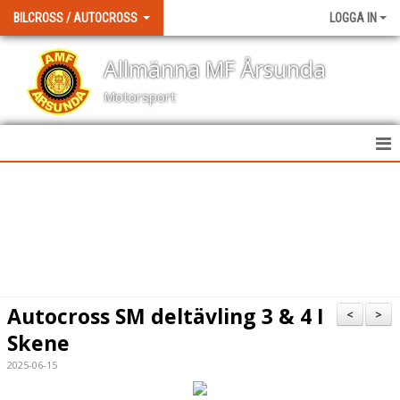
BILCROSS / AUTOCROSS
LOGGA IN
Allmänna MF Årsunda
Motorsport
HEM
NYHETER
KALENDER
BILDGALLERI
Autocross SM deltävling 3 & 4 I
<
>
DOKUMENT
Skene
2025-06-15
KONTAKT