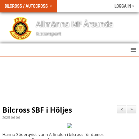
BILCROSS / AUTOCROSS
LOGGA IN
Allmänna MF Årsunda
Motorsport
HEM
NYHETER
KALENDER
BILDGALLERI
Bilcross SBF i Höljes
<
>
DOKUMENT
2025-06-06
KONTAKT
Hanna Söderqvist vann A-finalen i bilcross för damer.