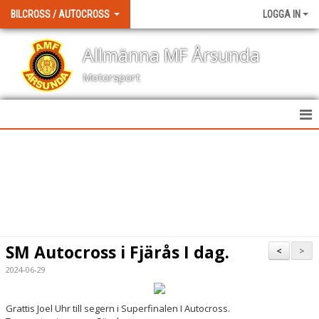
BILCROSS / AUTOCROSS
LOGGA IN
Allmänna MF Årsunda
Motorsport
HEM
NYHETER
KALENDER
BILDGALLERI
SM Autocross i Fjärås I dag.
<
>
DOKUMENT
2024-06-29
KONTAKT
Grattis Joel Uhr till segern i Superfinalen I Autocross.