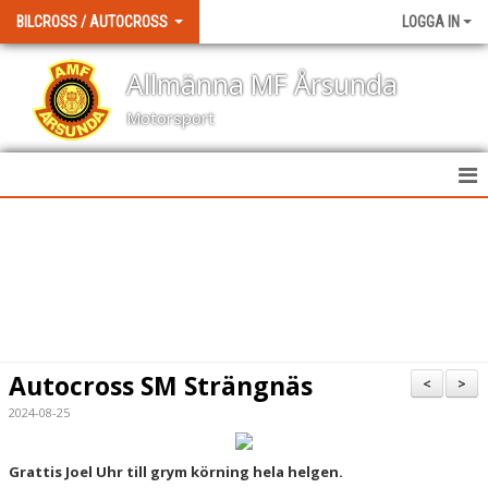
BILCROSS / AUTOCROSS
LOGGA IN
Allmänna MF Årsunda
Motorsport
HEM
NYHETER
KALENDER
BILDGALLERI
Autocross SM Strängnäs
<
>
DOKUMENT
2024-08-25
KONTAKT
Grattis Joel Uhr till grym körning hela helgen.