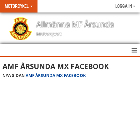
MOTORCYKEL
LOGGA IN
Allmänna MF Årsunda
Motorsport
HEM
AMF ÅRSUNDA MX FACEBOOK
NYA SIDAN
AMF ÅRSUNDA MX FACEBOOK
NYHETER
KALENDER
BILDGALLERI
DOKUMENT
KONTAKT