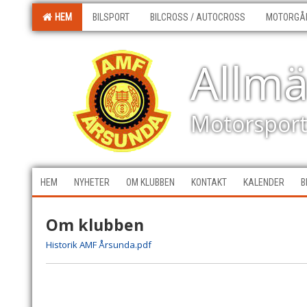
HEM
BILSPORT
BILCROSS / AUTOCROSS
MOTORGÅ
Allm
Motorspor
HEM
NYHETER
OM KLUBBEN
KONTAKT
KALENDER
B
Om klubben
Historik AMF Årsunda.pdf