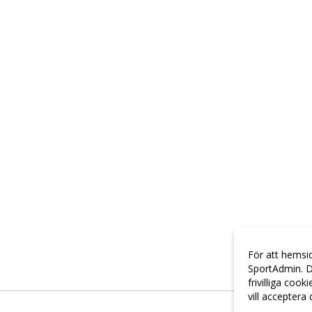
För att hemsi
SportAdmin. D
frivilliga cook
vill acceptera