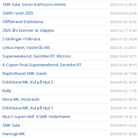
SMK Sala, Sören Karlssons minne.
2025-04-12 20:31
SAMS racet 2025.
2025-04-05 22:45
Våffelracet Eskilstuna
2025-03-22 18:52
2025 års licenser är släppta
2024-12-17 15:47
2 tävlingar i Folkrace.
2024-11-02 16:04
Cirkus Hjem, Västerås MS
2024-10-13 20:01
Superweekend, Gestrike RT. Bilcross
2024-10-06 19:31
X-Cupen final-Superweekend, Gestrike RT
2024-10-05 18:05
RaptorRacet SMK Gävle
2024-09-29 17:08
Eskilstuna MK, Kul på Hjul 2.
2024-09-22 18:09
Rally
2024-09-22 11:50
Mora MK, Höstracet.
2024-09-21 18:35
Eskilstuna MK, Kul på Hjul 1.
2024-09-21 18:26
Nya C-cupen delt. 4 SMK Söderhamn
2024-09-14 18:15
SMK Sala
2024-09-07 16:22
Haninge MK
2024-09-01 18:09