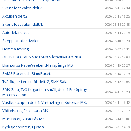
Skenefestivalen delt.2
2026-05-16 22:34
X-cupen delt.2
2026-05-16 16:25
Skenefestivalen delt.1.
2026-05-15 22:58
Autodelarracet
2026-05-14 22:15
Skepptunafestivalen.
2026-05-10 19:20
Hemma tävling.
2026-05-02 21:35
OPUS PRO Tour- VaraMKs Vårfestivalen 2026
2026-04-26 18:07
Eliantorps RaceWeekend-Finspångs MS
2026-04-19 20:27
SAMS Racet och RimoRacet.
2026-04-18 17:19
Två flugor i en smäll delt. 2, SMK Sala
2026-04-12 19:05
SMK Sala, Två flugor i en smäll, delt. 1 Enköpings
2026-04-11 18:23
Motorstadion.
Västkustcupen delt.1. Vårtävlingen Sotenäs MK.
2026-04-11 16:42
Våffelracet, Eskilstuna MK
2026-03-21 20:17
Marsracet, Västerås MS
2026-03-14 18:06
Kyrksjösprinten, Ljusdal
2026-03-01 14:50