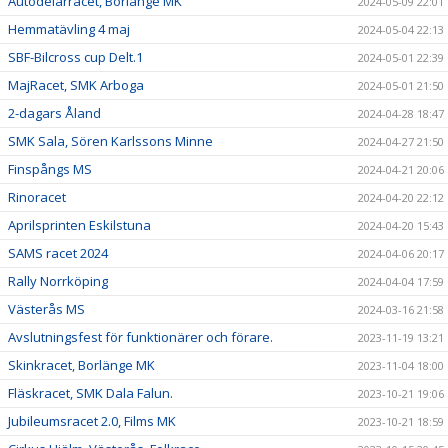
Autodelarracet, Borlänge MK
2024-05-09 22:01
Hemmatävling 4 maj
2024-05-04 22:13
SBF-Bilcross cup Delt.1
2024-05-01 22:39
MajRacet, SMK Arboga
2024-05-01 21:50
2-dagars Åland
2024-04-28 18:47
SMK Sala, Sören Karlssons Minne
2024-04-27 21:50
Finspångs MS
2024-04-21 20:06
Rinoracet
2024-04-20 22:12
Aprilsprinten Eskilstuna
2024-04-20 15:43
SAMS racet 2024
2024-04-06 20:17
Rally Norrköping
2024-04-04 17:59
Västerås MS
2024-03-16 21:58
Avslutningsfest för funktionärer och förare.
2023-11-19 13:21
Skinkracet, Borlänge MK
2023-11-04 18:00
Fläskracet, SMK Dala Falun.
2023-10-21 19:06
Jubileumsracet 2.0, Films MK
2023-10-21 18:59