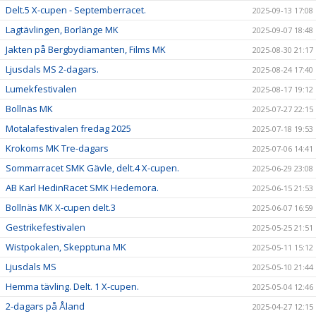
Delt.5 X-cupen - Septemberracet.
2025-09-13 17:08
Lagtävlingen, Borlänge MK
2025-09-07 18:48
Jakten på Bergbydiamanten, Films MK
2025-08-30 21:17
Ljusdals MS 2-dagars.
2025-08-24 17:40
Lumekfestivalen
2025-08-17 19:12
Bollnäs MK
2025-07-27 22:15
Motalafestivalen fredag 2025
2025-07-18 19:53
Krokoms MK Tre-dagars
2025-07-06 14:41
Sommarracet SMK Gävle, delt.4 X-cupen.
2025-06-29 23:08
AB Karl HedinRacet SMK Hedemora.
2025-06-15 21:53
Bollnäs MK X-cupen delt.3
2025-06-07 16:59
Gestrikefestivalen
2025-05-25 21:51
Wistpokalen, Skepptuna MK
2025-05-11 15:12
Ljusdals MS
2025-05-10 21:44
Hemma tävling. Delt. 1 X-cupen.
2025-05-04 12:46
2-dagars på Åland
2025-04-27 12:15