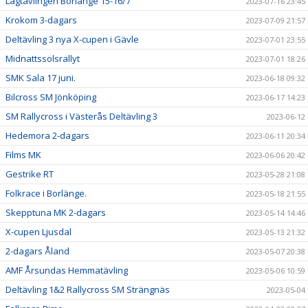
Lagtävlingen Borlänge 15-16/7
2023-07-16 23:45
Krokom 3-dagars
2023-07-09 21:57
Deltävling 3 nya X-cupen i Gävle
2023-07-01 23:55
Midnattssolsrallyt
2023-07-01 18:26
SMK Sala 17 juni.
2023-06-18 09:32
Bilcross SM Jönköping
2023-06-17 14:23
SM Rallycross i Västerås Deltävling 3
2023-06-12
Hedemora 2-dagars
2023-06-11 20:34
Films MK
2023-06-06 20:42
Gestrike RT
2023-05-28 21:08
Folkrace i Borlänge.
2023-05-18 21:55
Skepptuna MK 2-dagars
2023-05-14 14:46
X-cupen Ljusdal
2023-05-13 21:32
2-dagars Åland
2023-05-07 20:38
AMF Årsundas Hemmatävling
2023-05-06 10:59
Deltävling 1&2 Rallycross SM Strängnäs
2023-05-04