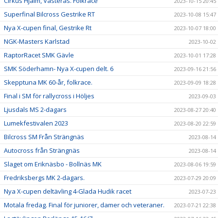
Cirkus Hjälm, Västerås. Folkrace
2023-10-15 20:45
Superfinal Bilcross Gestrike RT
2023-10-08 15:47
Nya X-cupen final, Gestrike Rt
2023-10-07 18:00
NGK-Masters Karlstad
2023-10-02
RaptorRacet SMK Gävle
2023-10-01 17:28
SMK Söderhamn- Nya X-cupen delt. 6
2023-09-16 21:56
Skepptuna MK 60-år, folkrace.
2023-09-09 18:28
Final i SM för rallycross i Höljes
2023-09-03
Ljusdals MS 2-dagars
2023-08-27 20:40
Lumekfestivalen 2023
2023-08-20 22:59
Bilcross SM Från Strängnäs
2023-08-14
Autocross från Strängnäs
2023-08-14
Slaget om Eriknäsbo - Bollnäs MK
2023-08-06 19:59
Fredriksbergs MK 2-dagars.
2023-07-29 20:09
Nya X-cupen deltävling 4-Glada Hudik racet
2023-07-23
Motala fredag. Final för juniorer, damer och veteraner.
2023-07-21 22:38