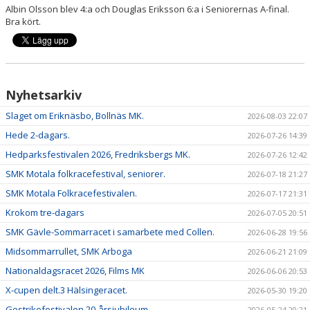
Albin Olsson blev 4:a och Douglas Eriksson 6:a i Seniorernas A-final.
Bra kört.
Nyhetsarkiv
Slaget om Eriknäsbo, Bollnäs MK.
2026-08-03 22:07
Hede 2-dagars.
2026-07-26 14:39
Hedparksfestivalen 2026, Fredriksbergs MK.
2026-07-26 12:42
SMK Motala folkracefestival, seniorer.
2026-07-18 21:27
SMK Motala Folkracefestivalen.
2026-07-17 21:31
Krokom tre-dagars
2026-07-05 20:51
SMK Gävle-Sommarracet i samarbete med Collen.
2026-06-28 19:56
Midsommarrullet, SMK Arboga
2026-06-21 21:09
Nationaldagsracet 2026, Films MK
2026-06-06 20:53
X-cupen delt.3 Hälsingeracet.
2026-05-30 19:20
Gestrikefestivalen 20-årsjubileum.
2026-05-24 20:21