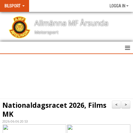
BILSPORT
LOGGA IN
Allmänna MF Årsunda
Motorsport
HEM
NYHETER
KALENDER
BILDGALLERI
Nationaldagsracet 2026, Films
<
>
KONTAKT
MK
2026-06-06 20:53
RESULTAT TÄVLINGAR