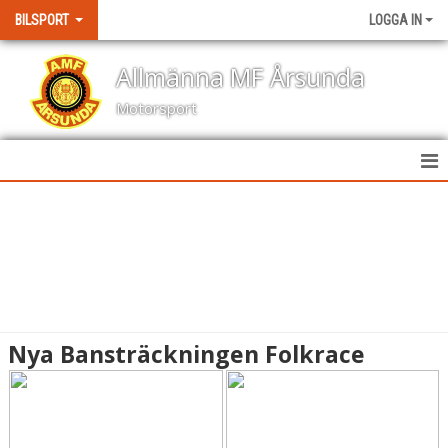
BILSPORT
LOGGA IN
Allmänna MF Årsunda
Motorsport
HEM
NYHETER
KALENDER
BILDGALLERI
Nya Bansträckningen Folkrace
KONTAKT
RESULTAT TÄVLINGAR