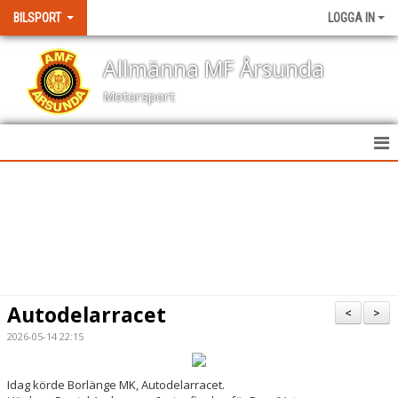
BILSPORT
LOGGA IN
Allmänna MF Årsunda
Motorsport
HEM
NYHETER
KALENDER
BILDGALLERI
Autodelarracet
<
>
KONTAKT
2026-05-14 22:15
RESULTAT TÄVLINGAR
Idag körde Borlänge MK, Autodelarracet.