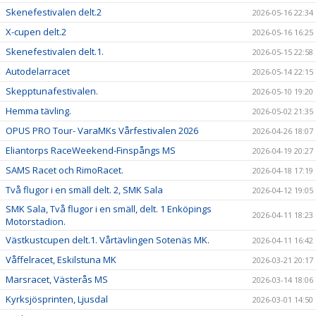
Skenefestivalen delt.2
2026-05-16 22:34
X-cupen delt.2
2026-05-16 16:25
Skenefestivalen delt.1.
2026-05-15 22:58
Autodelarracet
2026-05-14 22:15
Skepptunafestivalen.
2026-05-10 19:20
Hemma tävling.
2026-05-02 21:35
OPUS PRO Tour- VaraMKs Vårfestivalen 2026
2026-04-26 18:07
Eliantorps RaceWeekend-Finspångs MS
2026-04-19 20:27
SAMS Racet och RimoRacet.
2026-04-18 17:19
Två flugor i en smäll delt. 2, SMK Sala
2026-04-12 19:05
SMK Sala, Två flugor i en smäll, delt. 1 Enköpings
2026-04-11 18:23
Motorstadion.
Västkustcupen delt.1. Vårtävlingen Sotenäs MK.
2026-04-11 16:42
Våffelracet, Eskilstuna MK
2026-03-21 20:17
Marsracet, Västerås MS
2026-03-14 18:06
Kyrksjösprinten, Ljusdal
2026-03-01 14:50