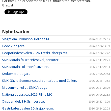
Här kom Daniel Andersson 6:a i c- finalen för Dam/Veteran.
DOKUMENT
Grattis!
Nyhetsarkiv
Slaget om Eriknäsbo, Bollnäs MK.
2026-08-03 22:07
Hede 2-dagars.
2026-07-26 14:39
Hedparksfestivalen 2026, Fredriksbergs MK.
2026-07-26 12:42
SMK Motala folkracefestival, seniorer.
2026-07-18 21:27
SMK Motala Folkracefestivalen.
2026-07-17 21:31
Krokom tre-dagars
2026-07-05 20:51
SMK Gävle-Sommarracet i samarbete med Collen.
2026-06-28 19:56
Midsommarrullet, SMK Arboga
2026-06-21 21:09
Nationaldagsracet 2026, Films MK
2026-06-06 20:53
X-cupen delt.3 Hälsingeracet.
2026-05-30 19:20
Gestrikefestivalen 20-årsjubileum.
2026-05-24 20:21