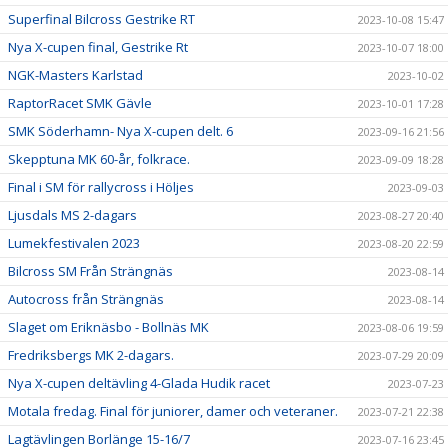
Superfinal Bilcross Gestrike RT
2023-10-08 15:47
Nya X-cupen final, Gestrike Rt
2023-10-07 18:00
NGK-Masters Karlstad
2023-10-02
RaptorRacet SMK Gävle
2023-10-01 17:28
SMK Söderhamn- Nya X-cupen delt. 6
2023-09-16 21:56
Skepptuna MK 60-år, folkrace.
2023-09-09 18:28
Final i SM för rallycross i Höljes
2023-09-03
Ljusdals MS 2-dagars
2023-08-27 20:40
Lumekfestivalen 2023
2023-08-20 22:59
Bilcross SM Från Strängnäs
2023-08-14
Autocross från Strängnäs
2023-08-14
Slaget om Eriknäsbo - Bollnäs MK
2023-08-06 19:59
Fredriksbergs MK 2-dagars.
2023-07-29 20:09
Nya X-cupen deltävling 4-Glada Hudik racet
2023-07-23
Motala fredag. Final för juniorer, damer och veteraner.
2023-07-21 22:38
Lagtävlingen Borlänge 15-16/7
2023-07-16 23:45