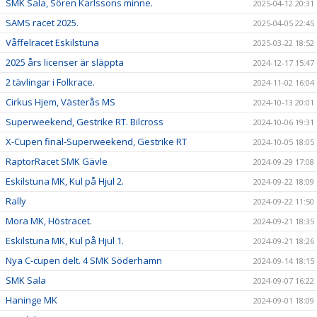
SMK Sala, Sören Karlssons minne.
2025-04-12 20:31
SAMS racet 2025.
2025-04-05 22:45
Våffelracet Eskilstuna
2025-03-22 18:52
2025 års licenser är släppta
2024-12-17 15:47
2 tävlingar i Folkrace.
2024-11-02 16:04
Cirkus Hjem, Västerås MS
2024-10-13 20:01
Superweekend, Gestrike RT. Bilcross
2024-10-06 19:31
X-Cupen final-Superweekend, Gestrike RT
2024-10-05 18:05
RaptorRacet SMK Gävle
2024-09-29 17:08
Eskilstuna MK, Kul på Hjul 2.
2024-09-22 18:09
Rally
2024-09-22 11:50
Mora MK, Höstracet.
2024-09-21 18:35
Eskilstuna MK, Kul på Hjul 1.
2024-09-21 18:26
Nya C-cupen delt. 4 SMK Söderhamn
2024-09-14 18:15
SMK Sala
2024-09-07 16:22
Haninge MK
2024-09-01 18:09