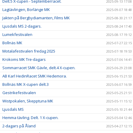
Delt.5 X-cupen - Septemberracet.
2025-09-13 17:08
Lagtävlingen, Borlänge MK
2025-09-07 18:48
Jakten på Bergbydiamanten, Films MK
2025-08-30 21:17
Ljusdals MS 2-dagars.
2025-08-24 17:40
Lumekfestivalen
2025-08-17 19:12
Bollnäs MK
2025-07-27 22:15
Motalafestivalen fredag 2025
2025-07-18 19:53
Krokoms MK Tre-dagars
2025-07-06 14:41
Sommarracet SMK Gävle, delt.4 X-cupen.
2025-06-29 23:08
AB Karl HedinRacet SMK Hedemora.
2025-06-15 21:53
Bollnäs MK X-cupen delt.3
2025-06-07 16:59
Gestrikefestivalen
2025-05-25 21:51
Wistpokalen, Skepptuna MK
2025-05-11 15:12
Ljusdals MS
2025-05-10 21:44
Hemma tävling. Delt. 1 X-cupen.
2025-05-04 12:46
2-dagars på Åland
2025-04-27 12:15