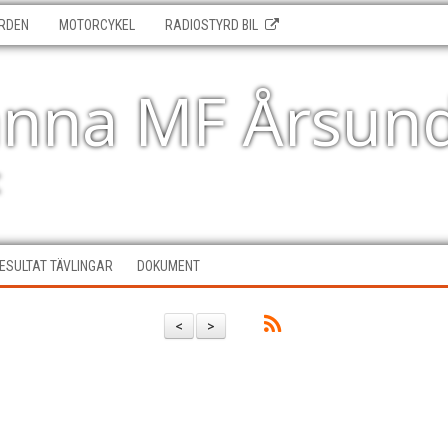
RDEN
MOTORCYKEL
RADIOSTYRD BIL
änna MF Årsun
t
ESULTAT TÄVLINGAR
DOKUMENT
<
>