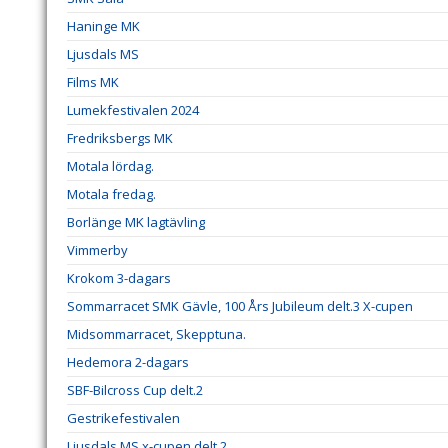
Haninge MK
Ljusdals MS
Films MK
Lumekfestivalen 2024
Fredriksbergs MK
Motala lördag.
Motala fredag.
Borlänge MK lagtävling
Vimmerby
Krokom 3-dagars
Sommarracet SMK Gävle, 100 Års Jubileum delt.3 X-cupen
Midsommarracet, Skepptuna.
Hedemora 2-dagars
SBF-Bilcross Cup delt.2
Gestrikefestivalen
Ljusdals MS x-cupen delt.2