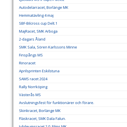
Autodelarracet, Borlänge MK
Hemmatävling 4 maj
SBF-Bilcross cup Delt.1
MajRacet, SMK Arboga
2-dagars Åland
SMK Sala, Sören Karlssons Minne
Finspångs MS
Rinoracet
Aprilsprinten Eskilstuna
SAMS racet 2024
Rally Norrköping
Västerås MS
Avslutningsfest för funktionärer och förare.
Skinkracet, Borlänge MK
Fläskracet, SMK Dala Falun.
Jubileumsracet 2.0, Films MK