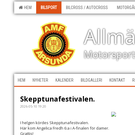
HEM
BILSPORT
BILCROSS / AUTOCROSS
MOTORGÅ
Allm
Motorspor
HEM
NYHETER
KALENDER
BILDGALLERI
KONTAKT
R
Skepptunafestivalen.
2026-05-10 19:20
I helgen kördes Skepptunafestivalen.
Här kom Angelica Fredh 6:a i A-finalen för damer.
Grattis!