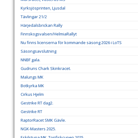
Kyrksjösprinten, Ljusdal
Tävlingar 21/2
Härjedalsbrickan Rally
Finnskogsvalsen/HelmiaRallyt
Nu finns licenserna för kommande säsong 2026 i LoTS
Säsongsavslutning
NNBF gala.
Gudruns Chark Skinkracet.
Malungs MK
Botkyrka MK
Cirkus Hjelm
Gestrike RT dag2.
Gestrike RT
RaptorRacet SMK Gävle.
NGK-Masters 2025.
Eskilstuna MK, Tonfiskcupen 2025