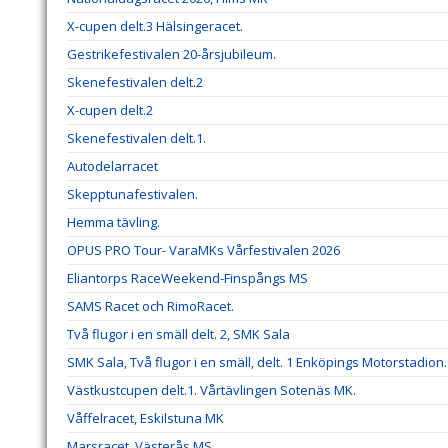
X-cupen delt.3 Hälsingeracet.
Gestrikefestivalen 20-årsjubileum.
Skenefestivalen delt.2
X-cupen delt.2
Skenefestivalen delt.1.
Autodelarracet
Skepptunafestivalen.
Hemma tävling.
OPUS PRO Tour- VaraMKs Vårfestivalen 2026
Eliantorps RaceWeekend-Finspångs MS
SAMS Racet och RimoRacet.
Två flugor i en smäll delt. 2, SMK Sala
SMK Sala, Två flugor i en smäll, delt. 1 Enköpings Motorstadion.
Västkustcupen delt.1. Vårtävlingen Sotenäs MK.
Våffelracet, Eskilstuna MK
Marsracet, Västerås MS