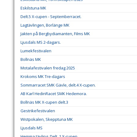
Eskilstuna MK
Delt.5 X-cupen - Septemberracet.
Lagtävlingen, Borlänge MK
Jakten på Bergbydiamanten, Films MK
Ljusdals MS 2-dagars.
Lumekfestivalen
Bollnäs MK
Motalafestivalen fredag 2025
Krokoms MK Tre-dagars
Sommarracet SMK Gävle, delt.4 X-cupen.
AB Karl HedinRacet SMK Hedemora.
Bollnäs MK X-cupen delt.3
Gestrikefestivalen
Wistpokalen, Skepptuna MK
Ljusdals MS
Hemma tävling. Delt. 1 X-cupen.