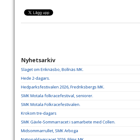
Nyhetsarkiv
Slaget om Eriknäsbo, Bollnäs MK.
Hede 2-dagars.
Hedparksfestivalen 2026, Fredriksbergs MK.
SMK Motala folkracefestival, seniorer.
SMK Motala Folkracefestivalen.
Krokom tre-dagars
SMK Gävle-Sommarracet i samarbete med Collen.
Midsommarrullet, SMK Arboga
Nationaldagsracet 2026, Films MK