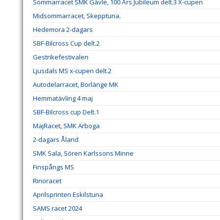
Sommarracet SMK Gävle, 100 Års Jubileum delt.3 X-cupen
Midsommarracet, Skepptuna.
Hedemora 2-dagars
SBF-Bilcross Cup delt.2
Gestrikefestivalen
Ljusdals MS x-cupen delt.2
Autodelarracet, Borlänge MK
Hemmatävling 4 maj
SBF-Bilcross cup Delt.1
MajRacet, SMK Arboga
2-dagars Åland
SMK Sala, Sören Karlssons Minne
Finspångs MS
Rinoracet
Aprilsprinten Eskilstuna
SAMS racet 2024