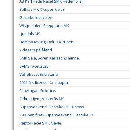
AB Karl HedinRacet SMK Hedemora.
Bollnäs MK X-cupen delt.3
Gestrikefestivalen
Wistpokalen, Skepptuna MK
Ljusdals MS
Hemma tävling. Delt. 1 X-cupen.
2-dagars på Åland
SMK Sala, Sören Karlssons minne.
SAMS racet 2025.
Våffelracet Eskilstuna
2025 års licenser är släppta
2 tävlingar i Folkrace.
Cirkus Hjem, Västerås MS
Superweekend, Gestrike RT. Bilcross
X-Cupen final-Superweekend, Gestrike RT
RaptorRacet SMK Gävle