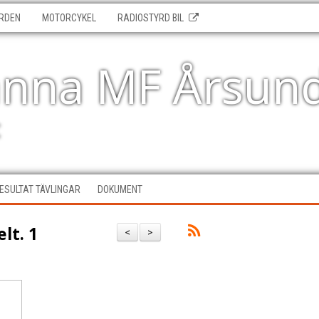
RDEN
MOTORCYKEL
RADIOSTYRD BIL
änna MF Årsun
t
ESULTAT TÄVLINGAR
DOKUMENT
lt. 1
<
>