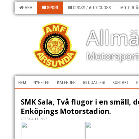
HEM
BILSPORT
BILCROSS / AUTOCROSS
MOTORGÅ
Allm
Motorspor
HEM
NYHETER
KALENDER
BILDGALLERI
KONTAKT
R
SMK Sala, Två flugor i en smäll, de
Enköpings Motorstadion.
2026-04-11 18:23