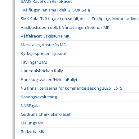
SAMS Racet och RimoRacet.
Två flugor i en smäll delt. 2, SMK Sala
SMK Sala, Två flugor i en smäll, delt. 1 Enköpings Motorstadion.
Västkustcupen delt.1. Vårtävlingen Sotenäs MK.
Våffelracet, Eskilstuna MK
Marsracet, Västerås MS
Kyrksjösprinten, Ljusdal
Tävlingar 21/2
Härjedalsbrickan Rally
Finnskogsvalsen/HelmiaRallyt
Nu finns licenserna för kommande säsong 2026 i LoTS
Säsongsavslutning
NNBF gala.
Gudruns Chark Skinkracet.
Malungs MK
Botkyrka MK