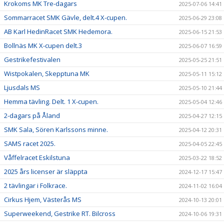
Krokoms MK Tre-dagars
2025-07-06 14:41
Sommarracet SMK Gävle, delt.4 X-cupen.
2025-06-29 23:08
AB Karl HedinRacet SMK Hedemora.
2025-06-15 21:53
Bollnäs MK X-cupen delt.3
2025-06-07 16:59
Gestrikefestivalen
2025-05-25 21:51
Wistpokalen, Skepptuna MK
2025-05-11 15:12
Ljusdals MS
2025-05-10 21:44
Hemma tävling. Delt. 1 X-cupen.
2025-05-04 12:46
2-dagars på Åland
2025-04-27 12:15
SMK Sala, Sören Karlssons minne.
2025-04-12 20:31
SAMS racet 2025.
2025-04-05 22:45
Våffelracet Eskilstuna
2025-03-22 18:52
2025 års licenser är släppta
2024-12-17 15:47
2 tävlingar i Folkrace.
2024-11-02 16:04
Cirkus Hjem, Västerås MS
2024-10-13 20:01
Superweekend, Gestrike RT. Bilcross
2024-10-06 19:31