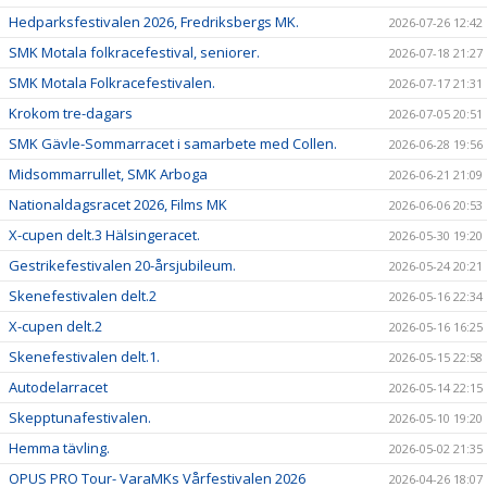
Hedparksfestivalen 2026, Fredriksbergs MK.
2026-07-26 12:42
SMK Motala folkracefestival, seniorer.
2026-07-18 21:27
SMK Motala Folkracefestivalen.
2026-07-17 21:31
Krokom tre-dagars
2026-07-05 20:51
SMK Gävle-Sommarracet i samarbete med Collen.
2026-06-28 19:56
Midsommarrullet, SMK Arboga
2026-06-21 21:09
Nationaldagsracet 2026, Films MK
2026-06-06 20:53
X-cupen delt.3 Hälsingeracet.
2026-05-30 19:20
Gestrikefestivalen 20-årsjubileum.
2026-05-24 20:21
Skenefestivalen delt.2
2026-05-16 22:34
X-cupen delt.2
2026-05-16 16:25
Skenefestivalen delt.1.
2026-05-15 22:58
Autodelarracet
2026-05-14 22:15
Skepptunafestivalen.
2026-05-10 19:20
Hemma tävling.
2026-05-02 21:35
OPUS PRO Tour- VaraMKs Vårfestivalen 2026
2026-04-26 18:07