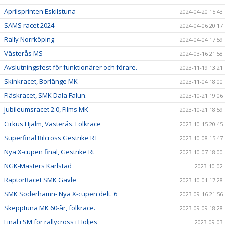
Aprilsprinten Eskilstuna
2024-04-20 15:43
SAMS racet 2024
2024-04-06 20:17
Rally Norrköping
2024-04-04 17:59
Västerås MS
2024-03-16 21:58
Avslutningsfest för funktionärer och förare.
2023-11-19 13:21
Skinkracet, Borlänge MK
2023-11-04 18:00
Fläskracet, SMK Dala Falun.
2023-10-21 19:06
Jubileumsracet 2.0, Films MK
2023-10-21 18:59
Cirkus Hjälm, Västerås. Folkrace
2023-10-15 20:45
Superfinal Bilcross Gestrike RT
2023-10-08 15:47
Nya X-cupen final, Gestrike Rt
2023-10-07 18:00
NGK-Masters Karlstad
2023-10-02
RaptorRacet SMK Gävle
2023-10-01 17:28
SMK Söderhamn- Nya X-cupen delt. 6
2023-09-16 21:56
Skepptuna MK 60-år, folkrace.
2023-09-09 18:28
Final i SM för rallycross i Höljes
2023-09-03