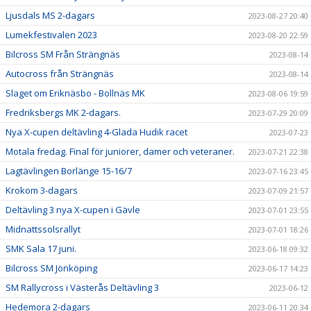
Ljusdals MS 2-dagars
2023-08-27 20:40
Lumekfestivalen 2023
2023-08-20 22:59
Bilcross SM Från Strängnäs
2023-08-14
Autocross från Strängnäs
2023-08-14
Slaget om Eriknäsbo - Bollnäs MK
2023-08-06 19:59
Fredriksbergs MK 2-dagars.
2023-07-29 20:09
Nya X-cupen deltävling 4-Glada Hudik racet
2023-07-23
Motala fredag. Final för juniorer, damer och veteraner.
2023-07-21 22:38
Lagtävlingen Borlänge 15-16/7
2023-07-16 23:45
Krokom 3-dagars
2023-07-09 21:57
Deltävling 3 nya X-cupen i Gävle
2023-07-01 23:55
Midnattssolsrallyt
2023-07-01 18:26
SMK Sala 17 juni.
2023-06-18 09:32
Bilcross SM Jönköping
2023-06-17 14:23
SM Rallycross i Västerås Deltävling 3
2023-06-12
Hedemora 2-dagars
2023-06-11 20:34