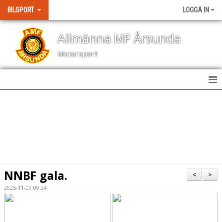
BILSPORT
LOGGA IN
Allmänna MF Årsunda
Motorsport
HEM
NYHETER
KALENDER
BILDGALLERI
NNBF gala.
<
>
KONTAKT
2025-11-09 09:24
RESULTAT TÄVLINGAR