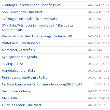
Eliantorps RaceWeekend-Finspångs MS
2026-04-19 20:27
SAMS Racet och RimoRacet.
2026-04-18 17:19
Två flugor i en smäll delt. 2, SMK Sala
2026-04-12 19:05
SMK Sala, Två flugor i en smäll, delt. 1 Enköpings
2026-04-11 18:23
Motorstadion.
Västkustcupen delt.1. Vårtävlingen Sotenäs MK.
2026-04-11 16:42
Våffelracet, Eskilstuna MK
2026-03-21 20:17
Marsracet, Västerås MS
2026-03-14 18:06
Kyrksjösprinten, Ljusdal
2026-03-01 14:50
Tävlingar 21/2
2026-02-21 22:17
Härjedalsbrickan Rally
2026-02-15 19:38
Finnskogsvalsen/HelmiaRallyt
2026-01-18 10:06
Nu finns licenserna för kommande säsong 2026 i LoTS
2025-12-11
Säsongsavslutning
2025-12-02 20:36
NNBF gala.
2025-11-09 09:24
Gudruns Chark Skinkracet.
2025-11-01 16:35