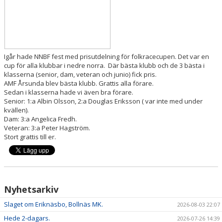
Igår hade NNBF fest med prisutdelning för folkracecupen. Det var en
cup för alla klubbar i nedre norra. Där bästa klubb och de 3 bästa i
klasserna (senior, dam, veteran och junio) fick pris.
AMF Årsunda blev bästa klubb. Grattis alla förare.
Sedan i klasserna hade vi även bra förare.
Senior: 1:a Albin Olsson, 2:a Douglas Eriksson ( var inte med under
kvällen).
Dam: 3:a Angelica Fredh.
Veteran: 3:a Peter Hagström.
Stort grattis till er.
Nyhetsarkiv
Slaget om Eriknäsbo, Bollnäs MK.
2026-08-03 22:07
Hede 2-dagars.
2026-07-26 14:39