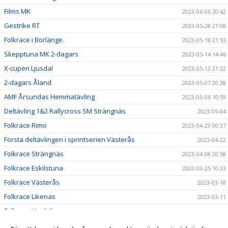
Films MK
2023-06-06 20:42
Gestrike RT
2023-05-28 21:08
Folkrace i Borlänge.
2023-05-18 21:55
Skepptuna MK 2-dagars
2023-05-14 14:46
X-cupen Ljusdal
2023-05-13 21:32
2-dagars Åland
2023-05-07 20:38
AMF Årsundas Hemmatävling
2023-05-06 10:59
Deltävling 1&2 Rallycross SM Strängnäs
2023-05-04
Folkrace Rimo
2023-04-23 00:37
Första deltävlingen i sprintserien Västerås
2023-04-22
Folkrace Strängnäs
2023-04-08 20:58
Folkrace Eskilstuna
2023-03-25 10:33
Folkrace Västerås
2023-03-18
Folkrace Likenäs
2023-03-11
Folkrace i Ludvika
2023-02-25 16:45
Till alla våra medlemmar
2023-01-05 16:19