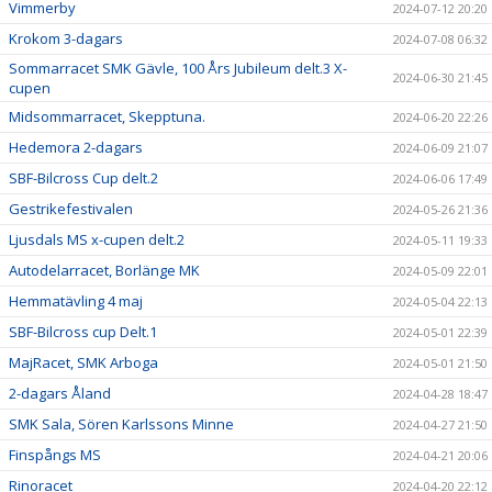
Vimmerby
2024-07-12 20:20
Krokom 3-dagars
2024-07-08 06:32
Sommarracet SMK Gävle, 100 Års Jubileum delt.3 X-
2024-06-30 21:45
cupen
Midsommarracet, Skepptuna.
2024-06-20 22:26
Hedemora 2-dagars
2024-06-09 21:07
SBF-Bilcross Cup delt.2
2024-06-06 17:49
Gestrikefestivalen
2024-05-26 21:36
Ljusdals MS x-cupen delt.2
2024-05-11 19:33
Autodelarracet, Borlänge MK
2024-05-09 22:01
Hemmatävling 4 maj
2024-05-04 22:13
SBF-Bilcross cup Delt.1
2024-05-01 22:39
MajRacet, SMK Arboga
2024-05-01 21:50
2-dagars Åland
2024-04-28 18:47
SMK Sala, Sören Karlssons Minne
2024-04-27 21:50
Finspångs MS
2024-04-21 20:06
Rinoracet
2024-04-20 22:12