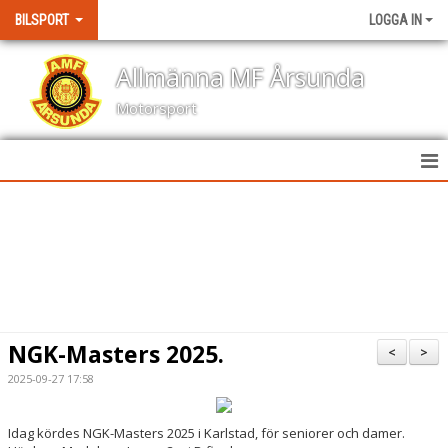
BILSPORT
LOGGA IN
Allmänna MF Årsunda
Motorsport
HEM
NYHETER
KALENDER
BILDGALLERI
NGK-Masters 2025.
<
>
KONTAKT
2025-09-27 17:58
RESULTAT TÄVLINGAR
Idag kördes NGK-Masters 2025 i Karlstad, för seniorer och damer.