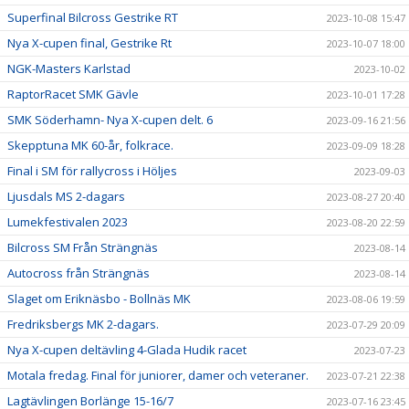
Superfinal Bilcross Gestrike RT
2023-10-08 15:47
Nya X-cupen final, Gestrike Rt
2023-10-07 18:00
NGK-Masters Karlstad
2023-10-02
RaptorRacet SMK Gävle
2023-10-01 17:28
SMK Söderhamn- Nya X-cupen delt. 6
2023-09-16 21:56
Skepptuna MK 60-år, folkrace.
2023-09-09 18:28
Final i SM för rallycross i Höljes
2023-09-03
Ljusdals MS 2-dagars
2023-08-27 20:40
Lumekfestivalen 2023
2023-08-20 22:59
Bilcross SM Från Strängnäs
2023-08-14
Autocross från Strängnäs
2023-08-14
Slaget om Eriknäsbo - Bollnäs MK
2023-08-06 19:59
Fredriksbergs MK 2-dagars.
2023-07-29 20:09
Nya X-cupen deltävling 4-Glada Hudik racet
2023-07-23
Motala fredag. Final för juniorer, damer och veteraner.
2023-07-21 22:38
Lagtävlingen Borlänge 15-16/7
2023-07-16 23:45