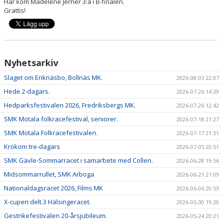
Här kom Madelene Jerner 3:a i B-finalen.
DOKUMENT
Grattis!
Nyhetsarkiv
Slaget om Eriknäsbo, Bollnäs MK.
2026-08-03 22:07
Hede 2-dagars.
2026-07-26 14:39
Hedparksfestivalen 2026, Fredriksbergs MK.
2026-07-26 12:42
SMK Motala folkracefestival, seniorer.
2026-07-18 21:27
SMK Motala Folkracefestivalen.
2026-07-17 21:31
Krokom tre-dagars
2026-07-05 20:51
SMK Gävle-Sommarracet i samarbete med Collen.
2026-06-28 19:56
Midsommarrullet, SMK Arboga
2026-06-21 21:09
Nationaldagsracet 2026, Films MK
2026-06-06 20:53
X-cupen delt.3 Hälsingeracet.
2026-05-30 19:20
Gestrikefestivalen 20-årsjubileum.
2026-05-24 20:21