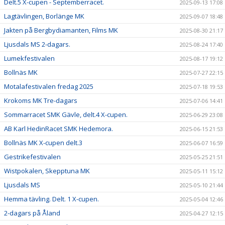
Delt.5 X-cupen - Septemberracet.
2025-09-13 17:08
Lagtävlingen, Borlänge MK
2025-09-07 18:48
Jakten på Bergbydiamanten, Films MK
2025-08-30 21:17
Ljusdals MS 2-dagars.
2025-08-24 17:40
Lumekfestivalen
2025-08-17 19:12
Bollnäs MK
2025-07-27 22:15
Motalafestivalen fredag 2025
2025-07-18 19:53
Krokoms MK Tre-dagars
2025-07-06 14:41
Sommarracet SMK Gävle, delt.4 X-cupen.
2025-06-29 23:08
AB Karl HedinRacet SMK Hedemora.
2025-06-15 21:53
Bollnäs MK X-cupen delt.3
2025-06-07 16:59
Gestrikefestivalen
2025-05-25 21:51
Wistpokalen, Skepptuna MK
2025-05-11 15:12
Ljusdals MS
2025-05-10 21:44
Hemma tävling. Delt. 1 X-cupen.
2025-05-04 12:46
2-dagars på Åland
2025-04-27 12:15