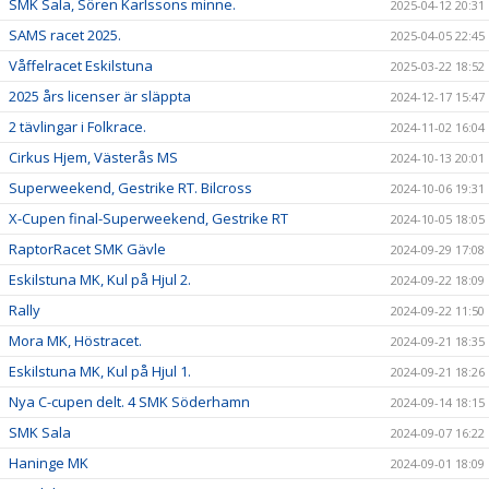
SMK Sala, Sören Karlssons minne.
2025-04-12 20:31
SAMS racet 2025.
2025-04-05 22:45
Våffelracet Eskilstuna
2025-03-22 18:52
2025 års licenser är släppta
2024-12-17 15:47
2 tävlingar i Folkrace.
2024-11-02 16:04
Cirkus Hjem, Västerås MS
2024-10-13 20:01
Superweekend, Gestrike RT. Bilcross
2024-10-06 19:31
X-Cupen final-Superweekend, Gestrike RT
2024-10-05 18:05
RaptorRacet SMK Gävle
2024-09-29 17:08
Eskilstuna MK, Kul på Hjul 2.
2024-09-22 18:09
Rally
2024-09-22 11:50
Mora MK, Höstracet.
2024-09-21 18:35
Eskilstuna MK, Kul på Hjul 1.
2024-09-21 18:26
Nya C-cupen delt. 4 SMK Söderhamn
2024-09-14 18:15
SMK Sala
2024-09-07 16:22
Haninge MK
2024-09-01 18:09