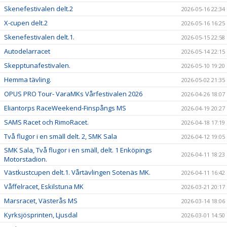
Skenefestivalen delt.2
2026-05-16 22:34
X-cupen delt.2
2026-05-16 16:25
Skenefestivalen delt.1.
2026-05-15 22:58
Autodelarracet
2026-05-14 22:15
Skepptunafestivalen.
2026-05-10 19:20
Hemma tävling.
2026-05-02 21:35
OPUS PRO Tour- VaraMKs Vårfestivalen 2026
2026-04-26 18:07
Eliantorps RaceWeekend-Finspångs MS
2026-04-19 20:27
SAMS Racet och RimoRacet.
2026-04-18 17:19
Två flugor i en smäll delt. 2, SMK Sala
2026-04-12 19:05
SMK Sala, Två flugor i en smäll, delt. 1 Enköpings
2026-04-11 18:23
Motorstadion.
Västkustcupen delt.1. Vårtävlingen Sotenäs MK.
2026-04-11 16:42
Våffelracet, Eskilstuna MK
2026-03-21 20:17
Marsracet, Västerås MS
2026-03-14 18:06
Kyrksjösprinten, Ljusdal
2026-03-01 14:50