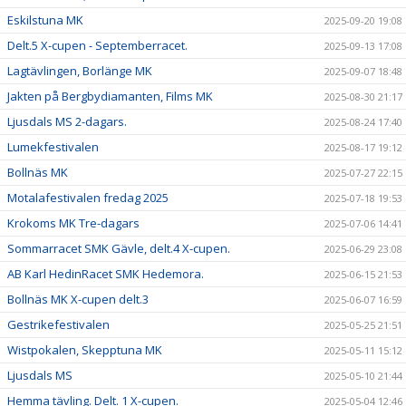
Eskilstuna MK
2025-09-20 19:08
Delt.5 X-cupen - Septemberracet.
2025-09-13 17:08
Lagtävlingen, Borlänge MK
2025-09-07 18:48
Jakten på Bergbydiamanten, Films MK
2025-08-30 21:17
Ljusdals MS 2-dagars.
2025-08-24 17:40
Lumekfestivalen
2025-08-17 19:12
Bollnäs MK
2025-07-27 22:15
Motalafestivalen fredag 2025
2025-07-18 19:53
Krokoms MK Tre-dagars
2025-07-06 14:41
Sommarracet SMK Gävle, delt.4 X-cupen.
2025-06-29 23:08
AB Karl HedinRacet SMK Hedemora.
2025-06-15 21:53
Bollnäs MK X-cupen delt.3
2025-06-07 16:59
Gestrikefestivalen
2025-05-25 21:51
Wistpokalen, Skepptuna MK
2025-05-11 15:12
Ljusdals MS
2025-05-10 21:44
Hemma tävling. Delt. 1 X-cupen.
2025-05-04 12:46