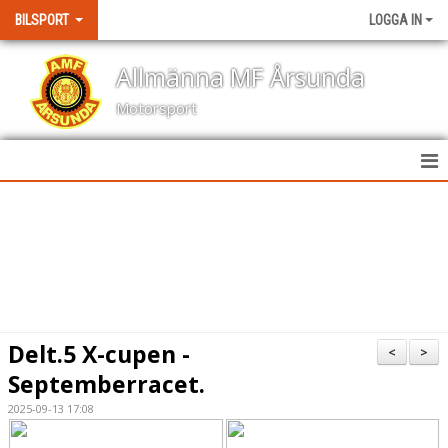
BILSPORT
LOGGA IN
Allmänna MF Årsunda
Motorsport
HEM
NYHETER
KALENDER
BILDGALLERI
Delt.5 X-cupen -
<
>
KONTAKT
Septemberracet.
2025-09-13 17:08
RESULTAT TÄVLINGAR