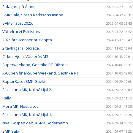
2-dagars på Åland
2025-04-27 12:15
SMK Sala, Sören Karlssons minne.
2025-04-12 20:31
SAMS racet 2025.
2025-04-05 22:45
Våffelracet Eskilstuna
2025-03-22 18:52
2025 års licenser är släppta
2024-12-17 15:47
2 tävlingar i Folkrace.
2024-11-02 16:04
Cirkus Hjem, Västerås MS
2024-10-13 20:01
Superweekend, Gestrike RT. Bilcross
2024-10-06 19:31
X-Cupen final-Superweekend, Gestrike RT
2024-10-05 18:05
RaptorRacet SMK Gävle
2024-09-29 17:08
Eskilstuna MK, Kul på Hjul 2.
2024-09-22 18:09
Rally
2024-09-22 11:50
Mora MK, Höstracet.
2024-09-21 18:35
Eskilstuna MK, Kul på Hjul 1.
2024-09-21 18:26
Nya C-cupen delt. 4 SMK Söderhamn
2024-09-14 18:15
SMK Sala
2024-09-07 16:22