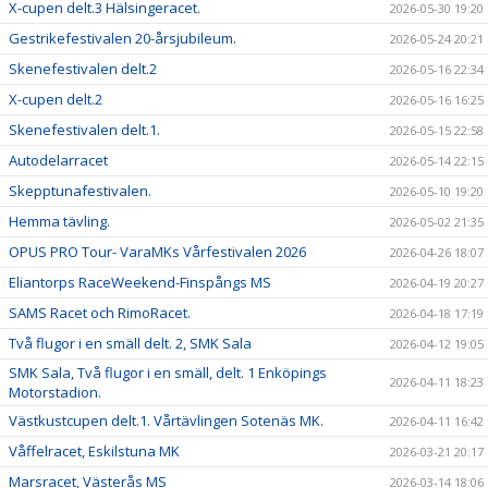
X-cupen delt.3 Hälsingeracet.
2026-05-30 19:20
Gestrikefestivalen 20-årsjubileum.
2026-05-24 20:21
Skenefestivalen delt.2
2026-05-16 22:34
X-cupen delt.2
2026-05-16 16:25
Skenefestivalen delt.1.
2026-05-15 22:58
Autodelarracet
2026-05-14 22:15
Skepptunafestivalen.
2026-05-10 19:20
Hemma tävling.
2026-05-02 21:35
OPUS PRO Tour- VaraMKs Vårfestivalen 2026
2026-04-26 18:07
Eliantorps RaceWeekend-Finspångs MS
2026-04-19 20:27
SAMS Racet och RimoRacet.
2026-04-18 17:19
Två flugor i en smäll delt. 2, SMK Sala
2026-04-12 19:05
SMK Sala, Två flugor i en smäll, delt. 1 Enköpings
2026-04-11 18:23
Motorstadion.
Västkustcupen delt.1. Vårtävlingen Sotenäs MK.
2026-04-11 16:42
Våffelracet, Eskilstuna MK
2026-03-21 20:17
Marsracet, Västerås MS
2026-03-14 18:06