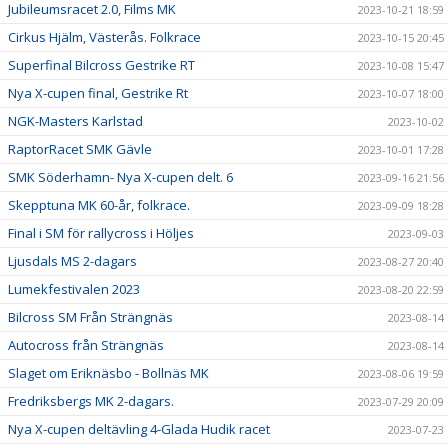
Jubileumsracet 2.0, Films MK
2023-10-21 18:59
Cirkus Hjälm, Västerås. Folkrace
2023-10-15 20:45
Superfinal Bilcross Gestrike RT
2023-10-08 15:47
Nya X-cupen final, Gestrike Rt
2023-10-07 18:00
NGK-Masters Karlstad
2023-10-02
RaptorRacet SMK Gävle
2023-10-01 17:28
SMK Söderhamn- Nya X-cupen delt. 6
2023-09-16 21:56
Skepptuna MK 60-år, folkrace.
2023-09-09 18:28
Final i SM för rallycross i Höljes
2023-09-03
Ljusdals MS 2-dagars
2023-08-27 20:40
Lumekfestivalen 2023
2023-08-20 22:59
Bilcross SM Från Strängnäs
2023-08-14
Autocross från Strängnäs
2023-08-14
Slaget om Eriknäsbo - Bollnäs MK
2023-08-06 19:59
Fredriksbergs MK 2-dagars.
2023-07-29 20:09
Nya X-cupen deltävling 4-Glada Hudik racet
2023-07-23