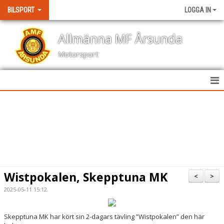
BILSPORT
LOGGA IN
Allmänna MF Årsunda
Motorsport
HEM
NYHETER
KALENDER
BILDGALLERI
Wistpokalen, Skepptuna MK
<
>
KONTAKT
2025-05-11 15:12
RESULTAT TÄVLINGAR
Skepptuna MK har kört sin 2-dagars tävling ”Wistpokalen” den här