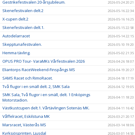
Gestrikefestivalen 20-årsjubileum.
2026-05-24 20:21
Skenefestivalen delt.2
2026-05-16 22:34
X-cupen delt.2
2026-05-16 16:25
Skenefestivalen delt.1.
2026-05-15 22:58
Autodelarracet
2026-05-14 22:15
Skepptunafestivalen.
2026-05-10 19:20
Hemma tävling.
2026-05-02 21:35
OPUS PRO Tour- VaraMKs Vårfestivalen 2026
2026-04-26 18:07
Eliantorps RaceWeekend-Finspångs MS
2026-04-19 20:27
SAMS Racet och RimoRacet.
2026-04-18 17:19
Två flugor i en smäll delt. 2, SMK Sala
2026-04-12 19:05
SMK Sala, Två flugor i en smäll, delt. 1 Enköpings
2026-04-11 18:23
Motorstadion.
Västkustcupen delt.1. Vårtävlingen Sotenäs MK.
2026-04-11 16:42
Våffelracet, Eskilstuna MK
2026-03-21 20:17
Marsracet, Västerås MS
2026-03-14 18:06
Kyrksjösprinten, Ljusdal
2026-03-01 14:50