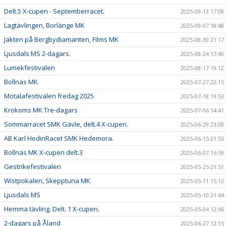
Delt.5 X-cupen - Septemberracet.
2025-09-13 17:08
Lagtävlingen, Borlänge MK
2025-09-07 18:48
Jakten på Bergbydiamanten, Films MK
2025-08-30 21:17
Ljusdals MS 2-dagars.
2025-08-24 17:40
Lumekfestivalen
2025-08-17 19:12
Bollnäs MK
2025-07-27 22:15
Motalafestivalen fredag 2025
2025-07-18 19:53
Krokoms MK Tre-dagars
2025-07-06 14:41
Sommarracet SMK Gävle, delt.4 X-cupen.
2025-06-29 23:08
AB Karl HedinRacet SMK Hedemora.
2025-06-15 21:53
Bollnäs MK X-cupen delt.3
2025-06-07 16:59
Gestrikefestivalen
2025-05-25 21:51
Wistpokalen, Skepptuna MK
2025-05-11 15:12
Ljusdals MS
2025-05-10 21:44
Hemma tävling. Delt. 1 X-cupen.
2025-05-04 12:46
2-dagars på Åland
2025-04-27 12:15