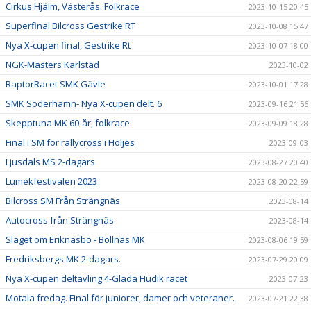
Cirkus Hjälm, Västerås. Folkrace
2023-10-15 20:45
Superfinal Bilcross Gestrike RT
2023-10-08 15:47
Nya X-cupen final, Gestrike Rt
2023-10-07 18:00
NGK-Masters Karlstad
2023-10-02
RaptorRacet SMK Gävle
2023-10-01 17:28
SMK Söderhamn- Nya X-cupen delt. 6
2023-09-16 21:56
Skepptuna MK 60-år, folkrace.
2023-09-09 18:28
Final i SM för rallycross i Höljes
2023-09-03
Ljusdals MS 2-dagars
2023-08-27 20:40
Lumekfestivalen 2023
2023-08-20 22:59
Bilcross SM Från Strängnäs
2023-08-14
Autocross från Strängnäs
2023-08-14
Slaget om Eriknäsbo - Bollnäs MK
2023-08-06 19:59
Fredriksbergs MK 2-dagars.
2023-07-29 20:09
Nya X-cupen deltävling 4-Glada Hudik racet
2023-07-23
Motala fredag. Final för juniorer, damer och veteraner.
2023-07-21 22:38