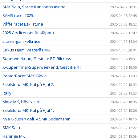
SMK Sala, Sören Karlssons minne.
2025-04-12 20:31
SAMS racet 2025.
2025-04-05 22:45
Våffelracet Eskilstuna
2025-03-22 18:52
2025 års licenser är släppta
2024-12-17 15:47
2 tävlingar i Folkrace.
2024-11-02 16:04
Cirkus Hjem, Västerås MS
2024-10-13 20:01
Superweekend, Gestrike RT. Bilcross
2024-10-06 19:31
X-Cupen final-Superweekend, Gestrike RT
2024-10-05 18:05
RaptorRacet SMK Gävle
2024-09-29 17:08
Eskilstuna MK, Kul på Hjul 2.
2024-09-22 18:09
Rally
2024-09-22 11:50
Mora MK, Höstracet.
2024-09-21 18:35
Eskilstuna MK, Kul på Hjul 1.
2024-09-21 18:26
Nya C-cupen delt. 4 SMK Söderhamn
2024-09-14 18:15
SMK Sala
2024-09-07 16:22
Haninge MK
2024-09-01 18:09