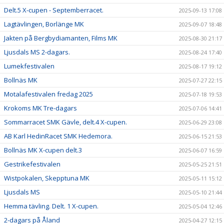
Delt.5 X-cupen - Septemberracet.
2025-09-13 17:08
Lagtävlingen, Borlänge MK
2025-09-07 18:48
Jakten på Bergbydiamanten, Films MK
2025-08-30 21:17
Ljusdals MS 2-dagars.
2025-08-24 17:40
Lumekfestivalen
2025-08-17 19:12
Bollnäs MK
2025-07-27 22:15
Motalafestivalen fredag 2025
2025-07-18 19:53
Krokoms MK Tre-dagars
2025-07-06 14:41
Sommarracet SMK Gävle, delt.4 X-cupen.
2025-06-29 23:08
AB Karl HedinRacet SMK Hedemora.
2025-06-15 21:53
Bollnäs MK X-cupen delt.3
2025-06-07 16:59
Gestrikefestivalen
2025-05-25 21:51
Wistpokalen, Skepptuna MK
2025-05-11 15:12
Ljusdals MS
2025-05-10 21:44
Hemma tävling. Delt. 1 X-cupen.
2025-05-04 12:46
2-dagars på Åland
2025-04-27 12:15