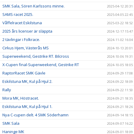
SMK Sala, Sören Karlssons minne.
2025-04-12 20:31
SAMS racet 2025.
2025-04-05 22:45
Våffelracet Eskilstuna
2025-03-22 18:52
2025 års licenser är släppta
2024-12-17 15:47
2 tävlingar i Folkrace.
2024-11-02 16:04
Cirkus Hjem, Västerås MS
2024-10-13 20:01
Superweekend, Gestrike RT. Bilcross
2024-10-06 19:31
X-Cupen final-Superweekend, Gestrike RT
2024-10-05 18:05
RaptorRacet SMK Gävle
2024-09-29 17:08
Eskilstuna MK, Kul på Hjul 2.
2024-09-22 18:09
Rally
2024-09-22 11:50
Mora MK, Höstracet.
2024-09-21 18:35
Eskilstuna MK, Kul på Hjul 1.
2024-09-21 18:26
Nya C-cupen delt. 4 SMK Söderhamn
2024-09-14 18:15
SMK Sala
2024-09-07 16:22
Haninge MK
2024-09-01 18:09