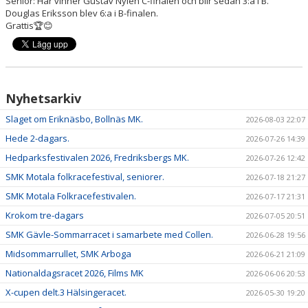
Senior: Här vinner Gustav Nylén C-finalen och blir sedan 3:a i B.
Douglas Eriksson blev 6:a i B-finalen.
Grattis🏆😊
Nyhetsarkiv
Slaget om Eriknäsbo, Bollnäs MK.
2026-08-03 22:07
Hede 2-dagars.
2026-07-26 14:39
Hedparksfestivalen 2026, Fredriksbergs MK.
2026-07-26 12:42
SMK Motala folkracefestival, seniorer.
2026-07-18 21:27
SMK Motala Folkracefestivalen.
2026-07-17 21:31
Krokom tre-dagars
2026-07-05 20:51
SMK Gävle-Sommarracet i samarbete med Collen.
2026-06-28 19:56
Midsommarrullet, SMK Arboga
2026-06-21 21:09
Nationaldagsracet 2026, Films MK
2026-06-06 20:53
X-cupen delt.3 Hälsingeracet.
2026-05-30 19:20