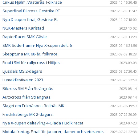
Cirkus Hjälm, Västerås. Folkrace
2023-10-15 20:45
Superfinal Bilcross Gestrike RT
2023-10-08 15:47
Nya X-cupen final, Gestrike Rt
2023-10-07 18:00
NGK-Masters Karlstad
2023-10-02
RaptorRacet SMK Gävle
2023-10-01 17:28
SMK Söderhamn- Nya X-cupen delt. 6
2023-09-16 21:56
Skepptuna MK 60-år, folkrace.
2023-09-09 18:28
Final i SM för rallycross i Höljes
2023-09-03
Ljusdals MS 2-dagars
2023-08-27 20:40
Lumekfestivalen 2023
2023-08-20 22:59
Bilcross SM Från Strängnäs
2023-08-14
Autocross från Strängnäs
2023-08-14
Slaget om Eriknäsbo - Bollnäs MK
2023-08-06 19:59
Fredriksbergs MK 2-dagars.
2023-07-29 20:09
Nya X-cupen deltävling 4-Glada Hudik racet
2023-07-23
Motala fredag. Final för juniorer, damer och veteraner.
2023-07-21 22:38