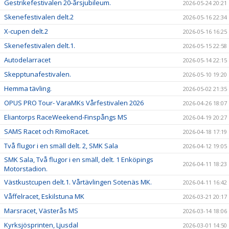
Gestrikefestivalen 20-årsjubileum.
2026-05-24 20:21
Skenefestivalen delt.2
2026-05-16 22:34
X-cupen delt.2
2026-05-16 16:25
Skenefestivalen delt.1.
2026-05-15 22:58
Autodelarracet
2026-05-14 22:15
Skepptunafestivalen.
2026-05-10 19:20
Hemma tävling.
2026-05-02 21:35
OPUS PRO Tour- VaraMKs Vårfestivalen 2026
2026-04-26 18:07
Eliantorps RaceWeekend-Finspångs MS
2026-04-19 20:27
SAMS Racet och RimoRacet.
2026-04-18 17:19
Två flugor i en smäll delt. 2, SMK Sala
2026-04-12 19:05
SMK Sala, Två flugor i en smäll, delt. 1 Enköpings
2026-04-11 18:23
Motorstadion.
Västkustcupen delt.1. Vårtävlingen Sotenäs MK.
2026-04-11 16:42
Våffelracet, Eskilstuna MK
2026-03-21 20:17
Marsracet, Västerås MS
2026-03-14 18:06
Kyrksjösprinten, Ljusdal
2026-03-01 14:50