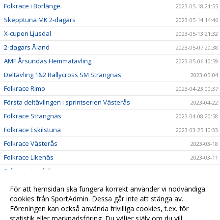
Folkrace i Borlänge.
2023-05-18 21:55
Skepptuna MK 2-dagars
2023-05-14 14:46
X-cupen Ljusdal
2023-05-13 21:32
2-dagars Åland
2023-05-07 20:38
AMF Årsundas Hemmatävling
2023-05-06 10:59
Deltävling 1&2 Rallycross SM Strängnäs
2023-05-04
Folkrace Rimo
2023-04-23 00:37
Första deltävlingen i sprintserien Västerås
2023-04-22
Folkrace Strängnäs
2023-04-08 20:58
Folkrace Eskilstuna
2023-03-25 10:33
Folkrace Västerås
2023-03-18
Folkrace Likenäs
2023-03-11
Folkrace i Ludvika
2023-02-25 16:45
Till alla våra medlemmar
2023-01-05 16:19
För att hemsidan ska fungera korrekt använder vi nödvändiga
Resultat Lumekfestivalen 2022
cookies från SportAdmin. Dessa går inte att stänga av.
2022-11-25 18:45
Föreningen kan också använda frivilliga cookies, t.ex. för
A Final Seniorer Vimmerby
2022-11-25 18:41
statistik eller marknadsföring. Du väljer själv om du vill