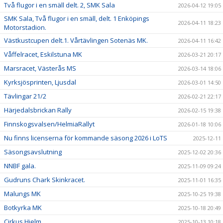
Två flugor i en smäll delt. 2, SMK Sala
2026-04-12 19:05
SMK Sala, Två flugor i en smäll, delt. 1 Enköpings
2026-04-11 18:23
Motorstadion.
Västkustcupen delt.1. Vårtävlingen Sotenäs MK.
2026-04-11 16:42
Våffelracet, Eskilstuna MK
2026-03-21 20:17
Marsracet, Västerås MS
2026-03-14 18:06
Kyrksjösprinten, Ljusdal
2026-03-01 14:50
Tävlingar 21/2
2026-02-21 22:17
Härjedalsbrickan Rally
2026-02-15 19:38
Finnskogsvalsen/HelmiaRallyt
2026-01-18 10:06
Nu finns licenserna för kommande säsong 2026 i LoTS
2025-12-11
Säsongsavslutning
2025-12-02 20:36
NNBF gala.
2025-11-09 09:24
Gudruns Chark Skinkracet.
2025-11-01 16:35
Malungs MK
2025-10-25 19:38
Botkyrka MK
2025-10-18 20:49
Cirkus Hjelm
2025-10-13 10:18