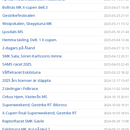
Bollnäs MK X-cupen delt.3
2025-06-07 16:59
Gestrikefestivalen
2025-05-25 21:51
Wistpokalen, Skepptuna MK
2025-05-11 15:12
Ljusdals MS
2025-05-10 21:44
Hemma tävling. Delt. 1 X-cupen.
2025-05-04 12:46
2-dagars på Åland
2025-04-27 12:15
SMK Sala, Sören Karlssons minne.
2025-04-12 20:31
SAMS racet 2025.
2025-04-05 22:45
Våffelracet Eskilstuna
2025-03-22 18:52
2025 års licenser är släppta
2024-12-17 15:47
2 tävlingar i Folkrace.
2024-11-02 16:04
Cirkus Hjem, Västerås MS
2024-10-13 20:01
Superweekend, Gestrike RT. Bilcross
2024-10-06 19:31
X-Cupen final-Superweekend, Gestrike RT
2024-10-05 18:05
RaptorRacet SMK Gävle
2024-09-29 17:08
Eskilstuna MK, Kul på Hjul 2.
2024-09-22 18:09