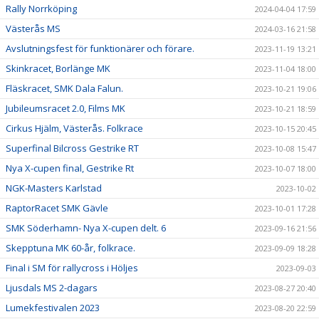
Rally Norrköping
2024-04-04 17:59
Västerås MS
2024-03-16 21:58
Avslutningsfest för funktionärer och förare.
2023-11-19 13:21
Skinkracet, Borlänge MK
2023-11-04 18:00
Fläskracet, SMK Dala Falun.
2023-10-21 19:06
Jubileumsracet 2.0, Films MK
2023-10-21 18:59
Cirkus Hjälm, Västerås. Folkrace
2023-10-15 20:45
Superfinal Bilcross Gestrike RT
2023-10-08 15:47
Nya X-cupen final, Gestrike Rt
2023-10-07 18:00
NGK-Masters Karlstad
2023-10-02
RaptorRacet SMK Gävle
2023-10-01 17:28
SMK Söderhamn- Nya X-cupen delt. 6
2023-09-16 21:56
Skepptuna MK 60-år, folkrace.
2023-09-09 18:28
Final i SM för rallycross i Höljes
2023-09-03
Ljusdals MS 2-dagars
2023-08-27 20:40
Lumekfestivalen 2023
2023-08-20 22:59