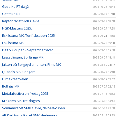
Gestrike RT dag2.
2025-10-05 19:45
Gestrike RT
2025-10-04 16:48
RaptorRacet SMK Gävle.
2025-09-28 18:18
NGK-Masters 2025.
2025-09-27 17:58
Eskilstuna MK, Tonfiskcupen 2025
2025-09-21 17:38
Eskilstuna MK
2025-09-20 19:08
Delt.5 X-cupen - Septemberracet.
2025-09-13 17:08
Lagtävlingen, Borlänge MK
2025-09-07 18:48
Jakten på Bergbydiamanten, Films MK
2025-08-30 21:17
Ljusdals MS 2-dagars.
2025-08-24 17:40
Lumekfestivalen
2025-08-17 19:12
Bollnäs MK
2025-07-27 22:15
Motalafestivalen fredag 2025
2025-07-18 19:53
Krokoms MK Tre-dagars
2025-07-06 14:41
Sommarracet SMK Gävle, delt.4 X-cupen.
2025-06-29 23:08
AB Karl HedinRacet SMK Hedemora.
2025-06-15 21:53