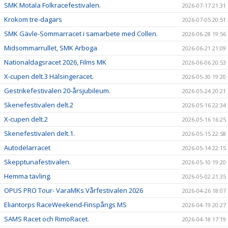
SMK Motala Folkracefestivalen.
2026-07-17 21:31
Krokom tre-dagars
2026-07-05 20:51
SMK Gävle-Sommarracet i samarbete med Collen.
2026-06-28 19:56
Midsommarrullet, SMK Arboga
2026-06-21 21:09
Nationaldagsracet 2026, Films MK
2026-06-06 20:53
X-cupen delt.3 Hälsingeracet.
2026-05-30 19:20
Gestrikefestivalen 20-årsjubileum.
2026-05-24 20:21
Skenefestivalen delt.2
2026-05-16 22:34
X-cupen delt.2
2026-05-16 16:25
Skenefestivalen delt.1.
2026-05-15 22:58
Autodelarracet
2026-05-14 22:15
Skepptunafestivalen.
2026-05-10 19:20
Hemma tävling.
2026-05-02 21:35
OPUS PRO Tour- VaraMKs Vårfestivalen 2026
2026-04-26 18:07
Eliantorps RaceWeekend-Finspångs MS
2026-04-19 20:27
SAMS Racet och RimoRacet.
2026-04-18 17:19