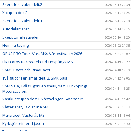
Skenefestivalen delt.2
2026-05-16 22:34
X-cupen delt.2
2026-05-16 16:25
Skenefestivalen delt.1.
2026-05-15 22:58
Autodelarracet
2026-05-14 22:15
Skepptunafestivalen.
2026-05-10 19:20
Hemma tävling.
2026-05-02 21:35
OPUS PRO Tour- VaraMKs Vårfestivalen 2026
2026-04-26 18:07
Eliantorps RaceWeekend-Finspångs MS
2026-04-19 20:27
SAMS Racet och RimoRacet.
2026-04-18 17:19
Två flugor i en smäll delt. 2, SMK Sala
2026-04-12 19:05
SMK Sala, Två flugor i en smäll, delt. 1 Enköpings
2026-04-11 18:23
Motorstadion.
Västkustcupen delt.1. Vårtävlingen Sotenäs MK.
2026-04-11 16:42
Våffelracet, Eskilstuna MK
2026-03-21 20:17
Marsracet, Västerås MS
2026-03-14 18:06
Kyrksjösprinten, Ljusdal
2026-03-01 14:50