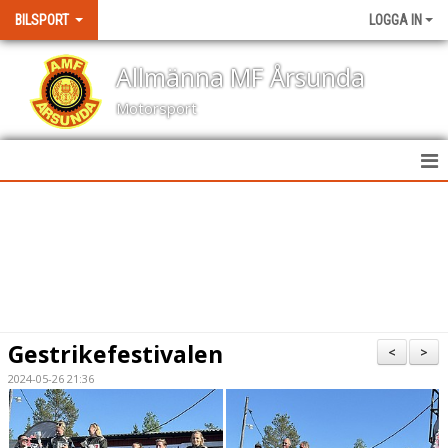
BILSPORT
LOGGA IN
Allmänna MF Årsunda
Motorsport
HEM
NYHETER
KALENDER
BILDGALLERI
Gestrikefestivalen
<
>
KONTAKT
2024-05-26 21:36
RESULTAT TÄVLINGAR