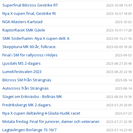
Superfinal Bilcross Gestrike RT
2023-10-08 15:47
Nya X-cupen final, Gestrike Rt
2023-10-07 18:00
NGK-Masters Karlstad
2023-10-02
RaptorRacet SMK Gävle
2023-10-01 17:28
SMK Söderhamn- Nya X-cupen delt. 6
2023-09-16 21:56
Skepptuna MK 60-år, folkrace.
2023-09-09 18:28
Final i SM för rallycross i Höljes
2023-09-03
Ljusdals MS 2-dagars
2023-08-27 20:40
Lumekfestivalen 2023
2023-08-20 22:59
Bilcross SM Från Strängnäs
2023-08-14
Autocross från Strängnäs
2023-08-14
Slaget om Eriknäsbo - Bollnäs MK
2023-08-06 19:59
Fredriksbergs MK 2-dagars.
2023-07-29 20:09
Nya X-cupen deltävling 4-Glada Hudik racet
2023-07-23
Motala fredag. Final för juniorer, damer och veteraner.
2023-07-21 22:38
Lagtävlingen Borlänge 15-16/7
2023-07-16 23:45