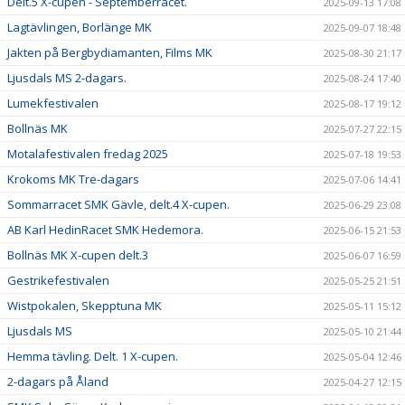
Delt.5 X-cupen - Septemberracet.
2025-09-13 17:08
Lagtävlingen, Borlänge MK
2025-09-07 18:48
Jakten på Bergbydiamanten, Films MK
2025-08-30 21:17
Ljusdals MS 2-dagars.
2025-08-24 17:40
Lumekfestivalen
2025-08-17 19:12
Bollnäs MK
2025-07-27 22:15
Motalafestivalen fredag 2025
2025-07-18 19:53
Krokoms MK Tre-dagars
2025-07-06 14:41
Sommarracet SMK Gävle, delt.4 X-cupen.
2025-06-29 23:08
AB Karl HedinRacet SMK Hedemora.
2025-06-15 21:53
Bollnäs MK X-cupen delt.3
2025-06-07 16:59
Gestrikefestivalen
2025-05-25 21:51
Wistpokalen, Skepptuna MK
2025-05-11 15:12
Ljusdals MS
2025-05-10 21:44
Hemma tävling. Delt. 1 X-cupen.
2025-05-04 12:46
2-dagars på Åland
2025-04-27 12:15