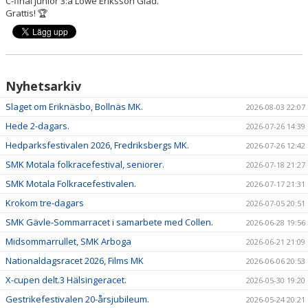
C-final junior 3:a Lowe Eriksson Glad.
Grattis! 🏆
Nyhetsarkiv
Slaget om Eriknäsbo, Bollnäs MK.
2026-08-03 22:07
Hede 2-dagars.
2026-07-26 14:39
Hedparksfestivalen 2026, Fredriksbergs MK.
2026-07-26 12:42
SMK Motala folkracefestival, seniorer.
2026-07-18 21:27
SMK Motala Folkracefestivalen.
2026-07-17 21:31
Krokom tre-dagars
2026-07-05 20:51
SMK Gävle-Sommarracet i samarbete med Collen.
2026-06-28 19:56
Midsommarrullet, SMK Arboga
2026-06-21 21:09
Nationaldagsracet 2026, Films MK
2026-06-06 20:53
X-cupen delt.3 Hälsingeracet.
2026-05-30 19:20
Gestrikefestivalen 20-årsjubileum.
2026-05-24 20:21