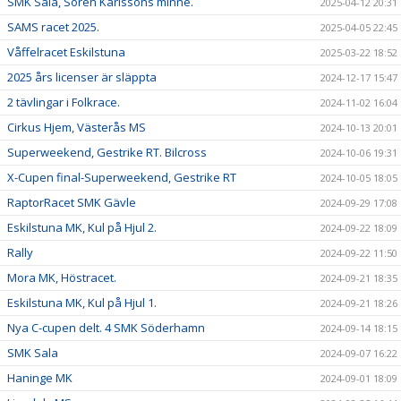
SMK Sala, Sören Karlssons minne.
2025-04-12 20:31
SAMS racet 2025.
2025-04-05 22:45
Våffelracet Eskilstuna
2025-03-22 18:52
2025 års licenser är släppta
2024-12-17 15:47
2 tävlingar i Folkrace.
2024-11-02 16:04
Cirkus Hjem, Västerås MS
2024-10-13 20:01
Superweekend, Gestrike RT. Bilcross
2024-10-06 19:31
X-Cupen final-Superweekend, Gestrike RT
2024-10-05 18:05
RaptorRacet SMK Gävle
2024-09-29 17:08
Eskilstuna MK, Kul på Hjul 2.
2024-09-22 18:09
Rally
2024-09-22 11:50
Mora MK, Höstracet.
2024-09-21 18:35
Eskilstuna MK, Kul på Hjul 1.
2024-09-21 18:26
Nya C-cupen delt. 4 SMK Söderhamn
2024-09-14 18:15
SMK Sala
2024-09-07 16:22
Haninge MK
2024-09-01 18:09