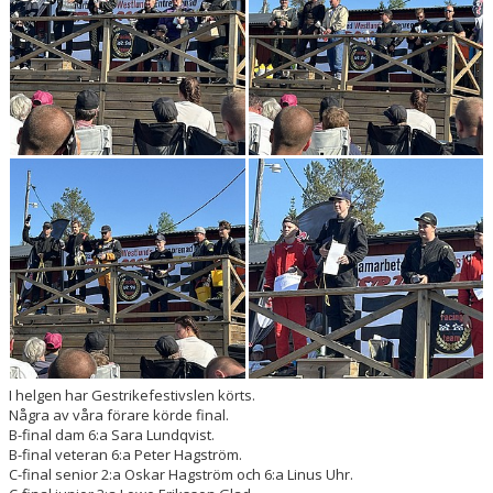
DOKUMENT
I helgen har Gestrikefestivslen körts.
Några av våra förare körde final.
B-final dam 6:a Sara Lundqvist.
B-final veteran 6:a Peter Hagström.
C-final senior 2:a Oskar Hagström och 6:a Linus Uhr.