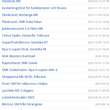
Västerås MS
2024-03-16 21:58
Avslutningsfest för funktionärer och förare.
2023-11-19 13:21
Skinkracet, Borlänge MK
2023-11-04 18:00
Fläskracet, SMK Dala Falun.
2023-10-21 19:06
Jubileumsracet 2.0, Films MK
2023-10-21 18:59
Cirkus Hjälm, Västerås. Folkrace
2023-10-15 20:45
Superfinal Bilcross Gestrike RT
2023-10-08 15:47
Nya X-cupen final, Gestrike Rt
2023-10-07 18:00
NGK-Masters Karlstad
2023-10-02
RaptorRacet SMK Gävle
2023-10-01 17:28
SMK Söderhamn- Nya X-cupen delt. 6
2023-09-16 21:56
Skepptuna MK 60-år, folkrace.
2023-09-09 18:28
Final i SM för rallycross i Höljes
2023-09-03
Ljusdals MS 2-dagars
2023-08-27 20:40
Lumekfestivalen 2023
2023-08-20 22:59
Bilcross SM Från Strängnäs
2023-08-14