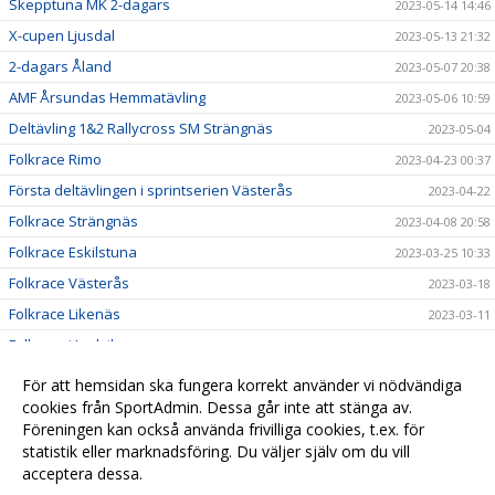
Skepptuna MK 2-dagars
2023-05-14 14:46
X-cupen Ljusdal
2023-05-13 21:32
2-dagars Åland
2023-05-07 20:38
AMF Årsundas Hemmatävling
2023-05-06 10:59
Deltävling 1&2 Rallycross SM Strängnäs
2023-05-04
Folkrace Rimo
2023-04-23 00:37
Första deltävlingen i sprintserien Västerås
2023-04-22
Folkrace Strängnäs
2023-04-08 20:58
Folkrace Eskilstuna
2023-03-25 10:33
Folkrace Västerås
2023-03-18
Folkrace Likenäs
2023-03-11
Folkrace i Ludvika
2023-02-25 16:45
Till alla våra medlemmar
2023-01-05 16:19
För att hemsidan ska fungera korrekt använder vi nödvändiga
Resultat Lumekfestivalen 2022
cookies från SportAdmin. Dessa går inte att stänga av.
2022-11-25 18:45
Föreningen kan också använda frivilliga cookies, t.ex. för
A Final Seniorer Vimmerby
2022-11-25 18:41
statistik eller marknadsföring. Du väljer själv om du vill
acceptera dessa.