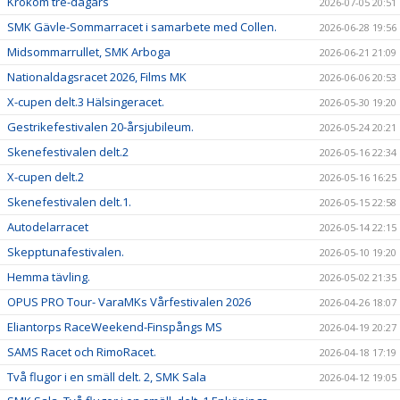
Krokom tre-dagars
2026-07-05 20:51
SMK Gävle-Sommarracet i samarbete med Collen.
2026-06-28 19:56
Midsommarrullet, SMK Arboga
2026-06-21 21:09
Nationaldagsracet 2026, Films MK
2026-06-06 20:53
X-cupen delt.3 Hälsingeracet.
2026-05-30 19:20
Gestrikefestivalen 20-årsjubileum.
2026-05-24 20:21
Skenefestivalen delt.2
2026-05-16 22:34
X-cupen delt.2
2026-05-16 16:25
Skenefestivalen delt.1.
2026-05-15 22:58
Autodelarracet
2026-05-14 22:15
Skepptunafestivalen.
2026-05-10 19:20
Hemma tävling.
2026-05-02 21:35
OPUS PRO Tour- VaraMKs Vårfestivalen 2026
2026-04-26 18:07
Eliantorps RaceWeekend-Finspångs MS
2026-04-19 20:27
SAMS Racet och RimoRacet.
2026-04-18 17:19
Två flugor i en smäll delt. 2, SMK Sala
2026-04-12 19:05