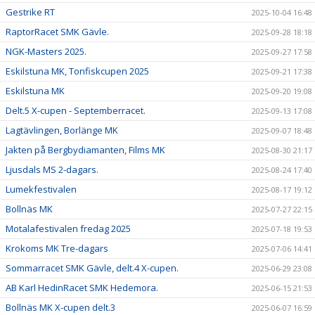
Gestrike RT
2025-10-04 16:48
RaptorRacet SMK Gävle.
2025-09-28 18:18
NGK-Masters 2025.
2025-09-27 17:58
Eskilstuna MK, Tonfiskcupen 2025
2025-09-21 17:38
Eskilstuna MK
2025-09-20 19:08
Delt.5 X-cupen - Septemberracet.
2025-09-13 17:08
Lagtävlingen, Borlänge MK
2025-09-07 18:48
Jakten på Bergbydiamanten, Films MK
2025-08-30 21:17
Ljusdals MS 2-dagars.
2025-08-24 17:40
Lumekfestivalen
2025-08-17 19:12
Bollnäs MK
2025-07-27 22:15
Motalafestivalen fredag 2025
2025-07-18 19:53
Krokoms MK Tre-dagars
2025-07-06 14:41
Sommarracet SMK Gävle, delt.4 X-cupen.
2025-06-29 23:08
AB Karl HedinRacet SMK Hedemora.
2025-06-15 21:53
Bollnäs MK X-cupen delt.3
2025-06-07 16:59