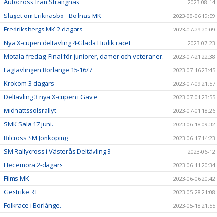
Autocross från Strängnäs
2023-08-14
Slaget om Eriknäsbo - Bollnäs MK
2023-08-06 19:59
Fredriksbergs MK 2-dagars.
2023-07-29 20:09
Nya X-cupen deltävling 4-Glada Hudik racet
2023-07-23
Motala fredag. Final för juniorer, damer och veteraner.
2023-07-21 22:38
Lagtävlingen Borlänge 15-16/7
2023-07-16 23:45
Krokom 3-dagars
2023-07-09 21:57
Deltävling 3 nya X-cupen i Gävle
2023-07-01 23:55
Midnattssolsrallyt
2023-07-01 18:26
SMK Sala 17 juni.
2023-06-18 09:32
Bilcross SM Jönköping
2023-06-17 14:23
SM Rallycross i Västerås Deltävling 3
2023-06-12
Hedemora 2-dagars
2023-06-11 20:34
Films MK
2023-06-06 20:42
Gestrike RT
2023-05-28 21:08
Folkrace i Borlänge.
2023-05-18 21:55