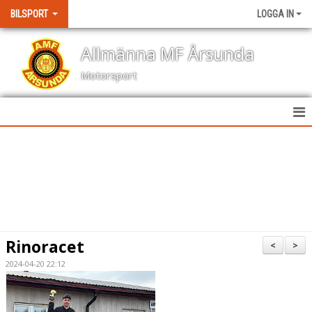
BILSPORT
LOGGA IN
Allmänna MF Årsunda
Motorsport
HEM
NYHETER
KALENDER
BILDGALLERI
Rinoracet
<
>
KONTAKT
2024-04-20 22:12
RESULTAT TÄVLINGAR