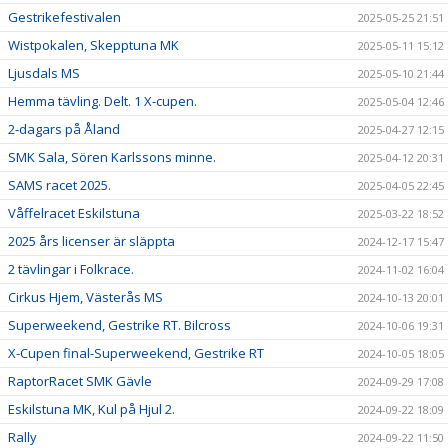
Gestrikefestivalen
2025-05-25 21:51
Wistpokalen, Skepptuna MK
2025-05-11 15:12
Ljusdals MS
2025-05-10 21:44
Hemma tävling. Delt. 1 X-cupen.
2025-05-04 12:46
2-dagars på Åland
2025-04-27 12:15
SMK Sala, Sören Karlssons minne.
2025-04-12 20:31
SAMS racet 2025.
2025-04-05 22:45
Våffelracet Eskilstuna
2025-03-22 18:52
2025 års licenser är släppta
2024-12-17 15:47
2 tävlingar i Folkrace.
2024-11-02 16:04
Cirkus Hjem, Västerås MS
2024-10-13 20:01
Superweekend, Gestrike RT. Bilcross
2024-10-06 19:31
X-Cupen final-Superweekend, Gestrike RT
2024-10-05 18:05
RaptorRacet SMK Gävle
2024-09-29 17:08
Eskilstuna MK, Kul på Hjul 2.
2024-09-22 18:09
Rally
2024-09-22 11:50