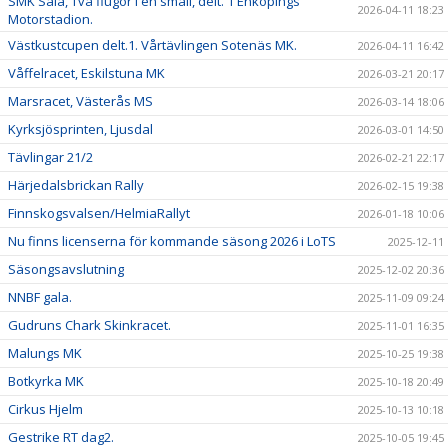
SMK Sala, Två flugor i en smäll, delt. 1 Enköpings
2026-04-11 18:23
Motorstadion.
Västkustcupen delt.1. Vårtävlingen Sotenäs MK.
2026-04-11 16:42
Våffelracet, Eskilstuna MK
2026-03-21 20:17
Marsracet, Västerås MS
2026-03-14 18:06
Kyrksjösprinten, Ljusdal
2026-03-01 14:50
Tävlingar 21/2
2026-02-21 22:17
Härjedalsbrickan Rally
2026-02-15 19:38
Finnskogsvalsen/HelmiaRallyt
2026-01-18 10:06
Nu finns licenserna för kommande säsong 2026 i LoTS
2025-12-11
Säsongsavslutning
2025-12-02 20:36
NNBF gala.
2025-11-09 09:24
Gudruns Chark Skinkracet.
2025-11-01 16:35
Malungs MK
2025-10-25 19:38
Botkyrka MK
2025-10-18 20:49
Cirkus Hjelm
2025-10-13 10:18
Gestrike RT dag2.
2025-10-05 19:45