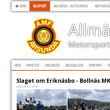
HEM
BILSPORT
BILCROSS / AUTOCROSS
MOTORGÅ
Allm
Motorspor
HEM
NYHETER
KALENDER
BILDGALLERI
KONTAKT
R
Slaget om Eriknäsbo - Bollnäs M
2023-08-06 19:59