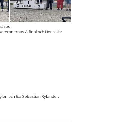
knäsbo.
eteranernas A-final och Linus Uhr
 Nylén och 6:a Sebastian Rylander.