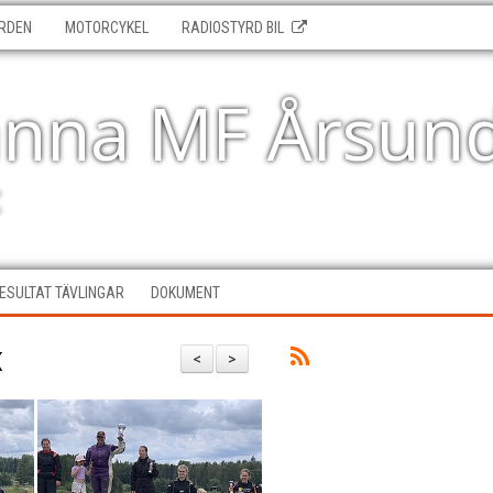
RDEN
MOTORCYKEL
RADIOSTYRD BIL
änna MF Årsun
t
ESULTAT TÄVLINGAR
DOKUMENT
K
<
>