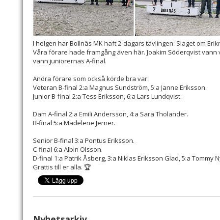
I helgen har Bollnäs MK haft 2-dagars tävlingen: Slaget om Eri
Våra förare hade framgång även här. Joakim Söderqvist vann v
vann juniorernas A-final.
Andra förare som också körde bra var:
Veteran B-final 2:a Magnus Sundström, 5:a Janne Eriksson.
Junior B-final 2:a Tess Eriksson, 6:a Lars Lundqvist.
Dam A-final 2:a Emili Andersson, 4:a Sara Tholander.
B-final 5:a Madelene Jerner.
Senior B-final 3:a Pontus Eriksson.
C-final 6:a Albin Olsson.
D-final 1:a Patrik Åsberg, 3:a Niklas Eriksson Glad, 5:a Tommy
Grattis till er alla. 🏆
Nyhetsarkiv