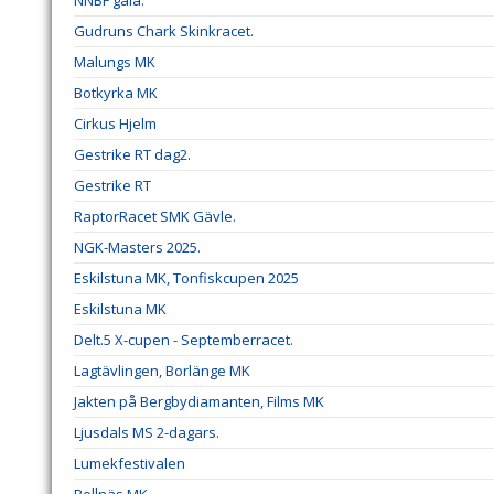
NNBF gala.
Gudruns Chark Skinkracet.
Malungs MK
Botkyrka MK
Cirkus Hjelm
Gestrike RT dag2.
Gestrike RT
RaptorRacet SMK Gävle.
NGK-Masters 2025.
Eskilstuna MK, Tonfiskcupen 2025
Eskilstuna MK
Delt.5 X-cupen - Septemberracet.
Lagtävlingen, Borlänge MK
Jakten på Bergbydiamanten, Films MK
Ljusdals MS 2-dagars.
Lumekfestivalen