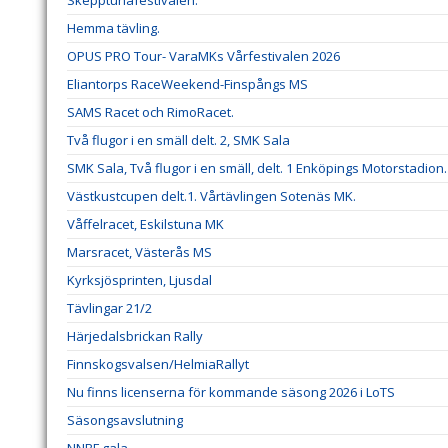
Skepptunafestivalen.
Hemma tävling.
OPUS PRO Tour- VaraMKs Vårfestivalen 2026
Eliantorps RaceWeekend-Finspångs MS
SAMS Racet och RimoRacet.
Två flugor i en smäll delt. 2, SMK Sala
SMK Sala, Två flugor i en smäll, delt. 1 Enköpings Motorstadion.
Västkustcupen delt.1. Vårtävlingen Sotenäs MK.
Våffelracet, Eskilstuna MK
Marsracet, Västerås MS
Kyrksjösprinten, Ljusdal
Tävlingar 21/2
Härjedalsbrickan Rally
Finnskogsvalsen/HelmiaRallyt
Nu finns licenserna för kommande säsong 2026 i LoTS
Säsongsavslutning