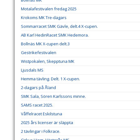
Bollnäs MK
Motalafestivalen fredag 2025
Krokoms MK Tre-dagars
Sommarracet SMK Gävle, delt.4 X-cupen.
AB Karl HedinRacet SMK Hedemora.
Bollnäs MK X-cupen delt.3
Gestrikefestivalen
Wistpokalen, Skepptuna MK
Ljusdals MS
Hemma tävling. Delt. 1 X-cupen.
2-dagars på Åland
SMK Sala, Sören Karlssons minne.
SAMS racet 2025.
Våffelracet Eskilstuna
2025 års licenser är släppta
2 tävlingar i Folkrace.