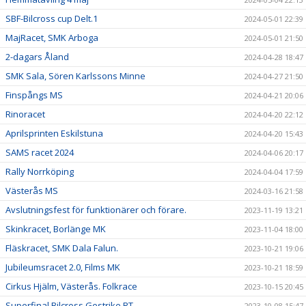
SBF-Bilcross cup Delt.1
2024-05-01 22:39
MajRacet, SMK Arboga
2024-05-01 21:50
2-dagars Åland
2024-04-28 18:47
SMK Sala, Sören Karlssons Minne
2024-04-27 21:50
Finspångs MS
2024-04-21 20:06
Rinoracet
2024-04-20 22:12
Aprilsprinten Eskilstuna
2024-04-20 15:43
SAMS racet 2024
2024-04-06 20:17
Rally Norrköping
2024-04-04 17:59
Västerås MS
2024-03-16 21:58
Avslutningsfest för funktionärer och förare.
2023-11-19 13:21
Skinkracet, Borlänge MK
2023-11-04 18:00
Fläskracet, SMK Dala Falun.
2023-10-21 19:06
Jubileumsracet 2.0, Films MK
2023-10-21 18:59
Cirkus Hjälm, Västerås. Folkrace
2023-10-15 20:45
Superfinal Bilcross Gestrike RT
2023-10-08 15:47