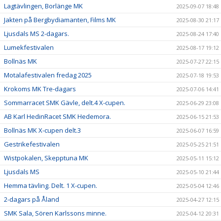
Lagtävlingen, Borlänge MK
2025-09-07 18:48
Jakten på Bergbydiamanten, Films MK
2025-08-30 21:17
Ljusdals MS 2-dagars.
2025-08-24 17:40
Lumekfestivalen
2025-08-17 19:12
Bollnäs MK
2025-07-27 22:15
Motalafestivalen fredag 2025
2025-07-18 19:53
Krokoms MK Tre-dagars
2025-07-06 14:41
Sommarracet SMK Gävle, delt.4 X-cupen.
2025-06-29 23:08
AB Karl HedinRacet SMK Hedemora.
2025-06-15 21:53
Bollnäs MK X-cupen delt.3
2025-06-07 16:59
Gestrikefestivalen
2025-05-25 21:51
Wistpokalen, Skepptuna MK
2025-05-11 15:12
Ljusdals MS
2025-05-10 21:44
Hemma tävling. Delt. 1 X-cupen.
2025-05-04 12:46
2-dagars på Åland
2025-04-27 12:15
SMK Sala, Sören Karlssons minne.
2025-04-12 20:31