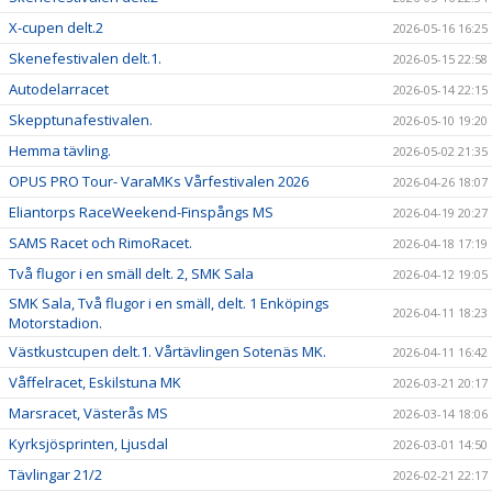
X-cupen delt.2
2026-05-16 16:25
Skenefestivalen delt.1.
2026-05-15 22:58
Autodelarracet
2026-05-14 22:15
Skepptunafestivalen.
2026-05-10 19:20
Hemma tävling.
2026-05-02 21:35
OPUS PRO Tour- VaraMKs Vårfestivalen 2026
2026-04-26 18:07
Eliantorps RaceWeekend-Finspångs MS
2026-04-19 20:27
SAMS Racet och RimoRacet.
2026-04-18 17:19
Två flugor i en smäll delt. 2, SMK Sala
2026-04-12 19:05
SMK Sala, Två flugor i en smäll, delt. 1 Enköpings
2026-04-11 18:23
Motorstadion.
Västkustcupen delt.1. Vårtävlingen Sotenäs MK.
2026-04-11 16:42
Våffelracet, Eskilstuna MK
2026-03-21 20:17
Marsracet, Västerås MS
2026-03-14 18:06
Kyrksjösprinten, Ljusdal
2026-03-01 14:50
Tävlingar 21/2
2026-02-21 22:17