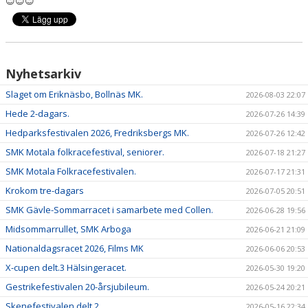
😊😊😊
Nyhetsarkiv
Slaget om Eriknäsbo, Bollnäs MK.
2026-08-03 22:07
Hede 2-dagars.
2026-07-26 14:39
Hedparksfestivalen 2026, Fredriksbergs MK.
2026-07-26 12:42
SMK Motala folkracefestival, seniorer.
2026-07-18 21:27
SMK Motala Folkracefestivalen.
2026-07-17 21:31
Krokom tre-dagars
2026-07-05 20:51
SMK Gävle-Sommarracet i samarbete med Collen.
2026-06-28 19:56
Midsommarrullet, SMK Arboga
2026-06-21 21:09
Nationaldagsracet 2026, Films MK
2026-06-06 20:53
X-cupen delt.3 Hälsingeracet.
2026-05-30 19:20
Gestrikefestivalen 20-årsjubileum.
2026-05-24 20:21
Skenefestivalen delt.2
2026-05-16 22:34