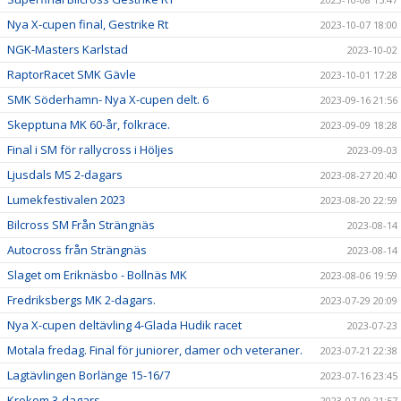
Nya X-cupen final, Gestrike Rt
2023-10-07 18:00
NGK-Masters Karlstad
2023-10-02
RaptorRacet SMK Gävle
2023-10-01 17:28
SMK Söderhamn- Nya X-cupen delt. 6
2023-09-16 21:56
Skepptuna MK 60-år, folkrace.
2023-09-09 18:28
Final i SM för rallycross i Höljes
2023-09-03
Ljusdals MS 2-dagars
2023-08-27 20:40
Lumekfestivalen 2023
2023-08-20 22:59
Bilcross SM Från Strängnäs
2023-08-14
Autocross från Strängnäs
2023-08-14
Slaget om Eriknäsbo - Bollnäs MK
2023-08-06 19:59
Fredriksbergs MK 2-dagars.
2023-07-29 20:09
Nya X-cupen deltävling 4-Glada Hudik racet
2023-07-23
Motala fredag. Final för juniorer, damer och veteraner.
2023-07-21 22:38
Lagtävlingen Borlänge 15-16/7
2023-07-16 23:45
Krokom 3-dagars
2023-07-09 21:57