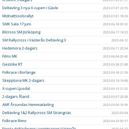
Deltävling 3 nya X-cupen i Gävle
2023-07-01 23:55
Midnattssolsrallyt
2023-07-01 18:26
SMK Sala 17 juni.
2023-06-18 09:32
Bilcross SM Jönköping
2023-06-17 14:23
SM Rallycross i Västerås Deltävling 3
2023-06-12
Hedemora 2-dagars
2023-06-11 20:34
Films MK
2023-06-06 20:42
Gestrike RT
2023-05-28 21:08
Folkrace i Borlänge.
2023-05-18 21:55
Skepptuna MK 2-dagars
2023-05-14 14:46
X-cupen Ljusdal
2023-05-13 21:32
2-dagars Åland
2023-05-07 20:38
AMF Årsundas Hemmatävling
2023-05-06 10:59
Deltävling 1&2 Rallycross SM Strängnäs
2023-05-04
Folkrace Rimo
2023-04-23 00:37
Första deltävlingen i sprintserien Västerås
2023-04-22