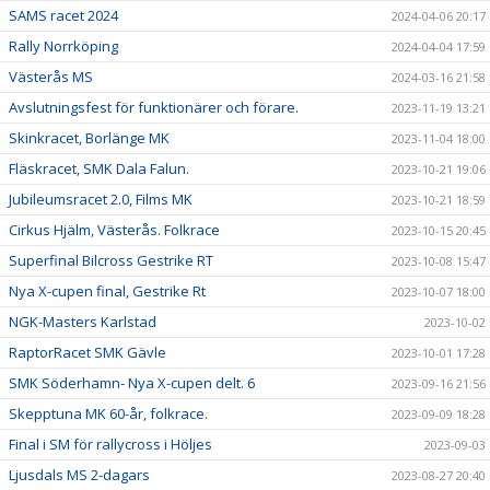
SAMS racet 2024
2024-04-06 20:17
Rally Norrköping
2024-04-04 17:59
Västerås MS
2024-03-16 21:58
Avslutningsfest för funktionärer och förare.
2023-11-19 13:21
Skinkracet, Borlänge MK
2023-11-04 18:00
Fläskracet, SMK Dala Falun.
2023-10-21 19:06
Jubileumsracet 2.0, Films MK
2023-10-21 18:59
Cirkus Hjälm, Västerås. Folkrace
2023-10-15 20:45
Superfinal Bilcross Gestrike RT
2023-10-08 15:47
Nya X-cupen final, Gestrike Rt
2023-10-07 18:00
NGK-Masters Karlstad
2023-10-02
RaptorRacet SMK Gävle
2023-10-01 17:28
SMK Söderhamn- Nya X-cupen delt. 6
2023-09-16 21:56
Skepptuna MK 60-år, folkrace.
2023-09-09 18:28
Final i SM för rallycross i Höljes
2023-09-03
Ljusdals MS 2-dagars
2023-08-27 20:40