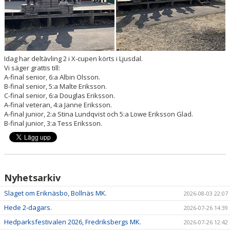
Idag har deltävling 2 i X-cupen körts i Ljusdal.
Vi säger grattis till:
A-final senior, 6:a Albin Olsson.
B-final senior, 5:a Malte Eriksson.
C-final senior, 6:a Douglas Eriksson.
A-final veteran, 4:a Janne Eriksson.
A-final junior, 2:a Stina Lundqvist och 5:a Lowe Eriksson Glad.
B-final junior, 3:a Tess Eriksson.
Nyhetsarkiv
Slaget om Eriknäsbo, Bollnäs MK.
2026-08-03 22:07
Hede 2-dagars.
2026-07-26 14:39
Hedparksfestivalen 2026, Fredriksbergs MK.
2026-07-26 12:42