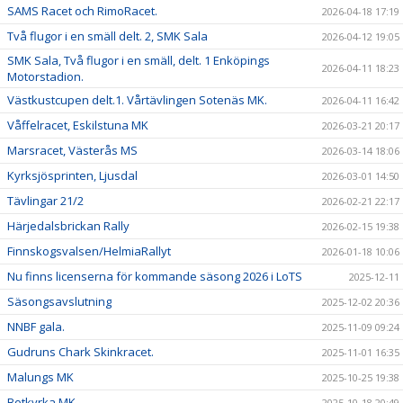
SAMS Racet och RimoRacet.
2026-04-18 17:19
Två flugor i en smäll delt. 2, SMK Sala
2026-04-12 19:05
SMK Sala, Två flugor i en smäll, delt. 1 Enköpings
2026-04-11 18:23
Motorstadion.
Västkustcupen delt.1. Vårtävlingen Sotenäs MK.
2026-04-11 16:42
Våffelracet, Eskilstuna MK
2026-03-21 20:17
Marsracet, Västerås MS
2026-03-14 18:06
Kyrksjösprinten, Ljusdal
2026-03-01 14:50
Tävlingar 21/2
2026-02-21 22:17
Härjedalsbrickan Rally
2026-02-15 19:38
Finnskogsvalsen/HelmiaRallyt
2026-01-18 10:06
Nu finns licenserna för kommande säsong 2026 i LoTS
2025-12-11
Säsongsavslutning
2025-12-02 20:36
NNBF gala.
2025-11-09 09:24
Gudruns Chark Skinkracet.
2025-11-01 16:35
Malungs MK
2025-10-25 19:38
Botkyrka MK
2025-10-18 20:49