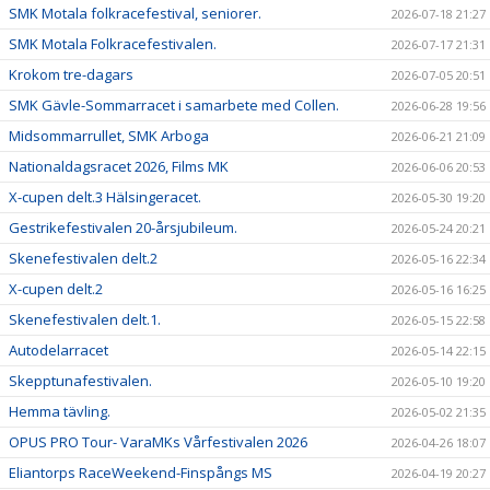
SMK Motala folkracefestival, seniorer.
2026-07-18 21:27
SMK Motala Folkracefestivalen.
2026-07-17 21:31
Krokom tre-dagars
2026-07-05 20:51
SMK Gävle-Sommarracet i samarbete med Collen.
2026-06-28 19:56
Midsommarrullet, SMK Arboga
2026-06-21 21:09
Nationaldagsracet 2026, Films MK
2026-06-06 20:53
X-cupen delt.3 Hälsingeracet.
2026-05-30 19:20
Gestrikefestivalen 20-årsjubileum.
2026-05-24 20:21
Skenefestivalen delt.2
2026-05-16 22:34
X-cupen delt.2
2026-05-16 16:25
Skenefestivalen delt.1.
2026-05-15 22:58
Autodelarracet
2026-05-14 22:15
Skepptunafestivalen.
2026-05-10 19:20
Hemma tävling.
2026-05-02 21:35
OPUS PRO Tour- VaraMKs Vårfestivalen 2026
2026-04-26 18:07
Eliantorps RaceWeekend-Finspångs MS
2026-04-19 20:27