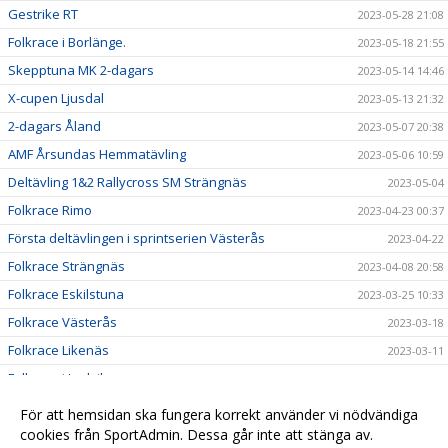
Gestrike RT
2023-05-28 21:08
Folkrace i Borlänge.
2023-05-18 21:55
Skepptuna MK 2-dagars
2023-05-14 14:46
X-cupen Ljusdal
2023-05-13 21:32
2-dagars Åland
2023-05-07 20:38
AMF Årsundas Hemmatävling
2023-05-06 10:59
Deltävling 1&2 Rallycross SM Strängnäs
2023-05-04
Folkrace Rimo
2023-04-23 00:37
Första deltävlingen i sprintserien Västerås
2023-04-22
Folkrace Strängnäs
2023-04-08 20:58
Folkrace Eskilstuna
2023-03-25 10:33
Folkrace Västerås
2023-03-18
Folkrace Likenäs
2023-03-11
Folkrace i Ludvika
2023-02-25 16:45
Till alla våra medlemmar
2023-01-05 16:19
För att hemsidan ska fungera korrekt använder vi nödvändiga
Resultat Lumekfestivalen 2022
cookies från SportAdmin. Dessa går inte att stänga av.
2022-11-25 18:45