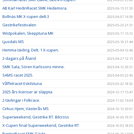
AB Karl HedinRacet SMK Hedemora.
2025-06-15 21:53
Bollnäs MK X-cupen delt.3
2025-06-07 16:59
Gestrikefestivalen
2025-05-25 21:51
Wistpokalen, Skepptuna MK
2025-05-11 15:12
Ljusdals MS
2025-05-10 21:44
Hemma tävling. Delt. 1 X-cupen.
2025-05-04 12:46
2-dagars på Åland
2025-04-27 12:15
SMK Sala, Sören Karlssons minne.
2025-04-12 20:31
SAMS racet 2025.
2025-04-05 22:45
Våffelracet Eskilstuna
2025-03-22 18:52
2025 års licenser är släppta
2024-12-17 15:47
2 tävlingar i Folkrace.
2024-11-02 16:04
Cirkus Hjem, Västerås MS
2024-10-13 20:01
Superweekend, Gestrike RT. Bilcross
2024-10-06 19:31
X-Cupen final-Superweekend, Gestrike RT
2024-10-05 18:05
RaptorRacet SMK Gävle
2024-09-29 17:08