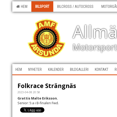
HEM
BILSPORT
BILCROSS / AUTOCROSS
MOTORGÅ
Allm
Motorspor
HEM
NYHETER
KALENDER
BILDGALLERI
KONTAKT
R
Folkrace Strängnäs
2023-04-08 20:58
Grattis Malte Eriksson.
Senior: 5:a i B-finalen Fwd.