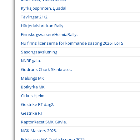
Kyrksjösprinten, Ljusdal
Tävlingar 21/2
Härjedalsbrickan Rally
Finnskogsvalsen/HelmiaRallyt
Nu finns licenserna för kommande säsong 2026 i LoTS
Säsongsavslutning
NNBF gala.
Gudruns Chark Skinkracet.
Malungs MK
Botkyrka MK
Cirkus Hjelm
Gestrike RT dag2.
Gestrike RT
RaptorRacet SMK Gävle.
NGK-Masters 2025.
Eskilstuna MK, Tonfiskcupen 2025