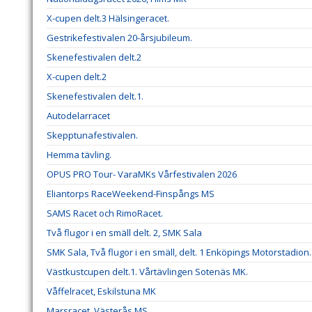
X-cupen delt.3 Hälsingeracet.
Gestrikefestivalen 20-årsjubileum.
Skenefestivalen delt.2
X-cupen delt.2
Skenefestivalen delt.1.
Autodelarracet
Skepptunafestivalen.
Hemma tävling.
OPUS PRO Tour- VaraMKs Vårfestivalen 2026
Eliantorps RaceWeekend-Finspångs MS
SAMS Racet och RimoRacet.
Två flugor i en smäll delt. 2, SMK Sala
SMK Sala, Två flugor i en smäll, delt. 1 Enköpings Motorstadion.
Västkustcupen delt.1. Vårtävlingen Sotenäs MK.
Våffelracet, Eskilstuna MK
Marsracet, Västerås MS