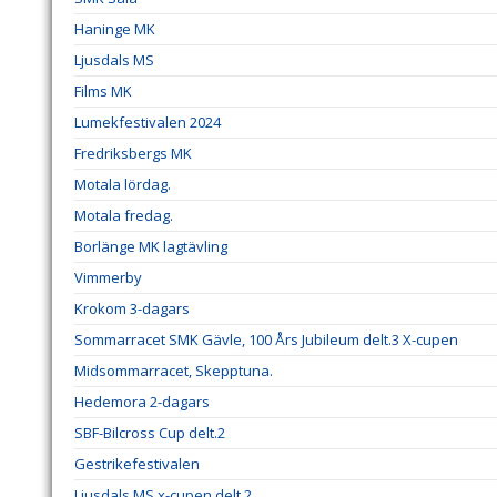
Haninge MK
Ljusdals MS
Films MK
Lumekfestivalen 2024
Fredriksbergs MK
Motala lördag.
Motala fredag.
Borlänge MK lagtävling
Vimmerby
Krokom 3-dagars
Sommarracet SMK Gävle, 100 Års Jubileum delt.3 X-cupen
Midsommarracet, Skepptuna.
Hedemora 2-dagars
SBF-Bilcross Cup delt.2
Gestrikefestivalen
Ljusdals MS x-cupen delt.2