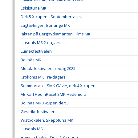
Eskilstuna MK
Delt.5 X-cupen - Septemberracet.
Lagtävlingen, Borlänge MK
Jakten på Bergbydiamanten, Films MK
Ljusdals MS 2-dagars.
Lumekfestivalen
Bollnäs MK
Motalafestivalen fredag 2025
Krokoms MK Tre-dagars
Sommarracet SMK Gävle, delt.4 X-cupen.
AB Karl HedinRacet SMK Hedemora.
Bollnäs MK X-cupen delt.3
Gestrikefestivalen
Wistpokalen, Skepptuna MK
Ljusdals MS
Hemma tävling. Delt. 1 X-cupen.