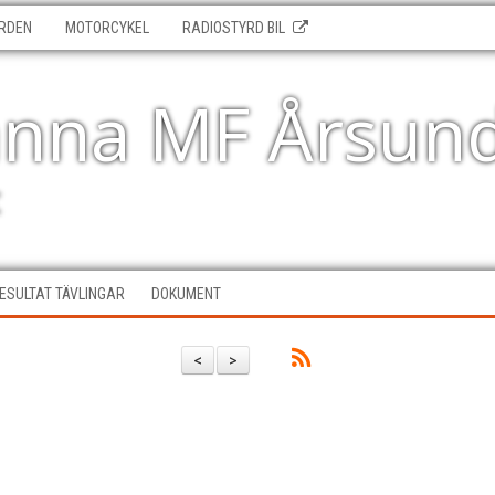
RDEN
MOTORCYKEL
RADIOSTYRD BIL
änna MF Årsun
t
ESULTAT TÄVLINGAR
DOKUMENT
<
>