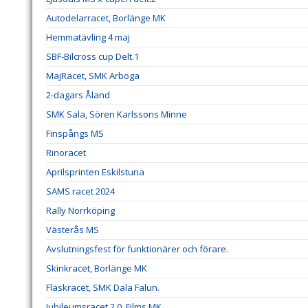
Autodelarracet, Borlänge MK
Hemmatävling 4 maj
SBF-Bilcross cup Delt.1
MajRacet, SMK Arboga
2-dagars Åland
SMK Sala, Sören Karlssons Minne
Finspångs MS
Rinoracet
Aprilsprinten Eskilstuna
SAMS racet 2024
Rally Norrköping
Västerås MS
Avslutningsfest för funktionärer och förare.
Skinkracet, Borlänge MK
Fläskracet, SMK Dala Falun.
Jubileumsracet 2.0, Films MK