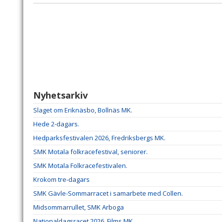
Nyhetsarkiv
Slaget om Eriknäsbo, Bollnäs MK.
Hede 2-dagars.
Hedparksfestivalen 2026, Fredriksbergs MK.
SMK Motala folkracefestival, seniorer.
SMK Motala Folkracefestivalen.
Krokom tre-dagars
SMK Gävle-Sommarracet i samarbete med Collen.
Midsommarrullet, SMK Arboga
Nationaldagsracet 2026, Films MK