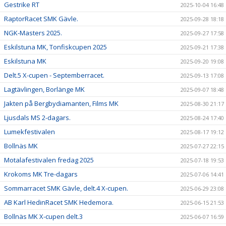
Gestrike RT
2025-10-04 16:48
RaptorRacet SMK Gävle.
2025-09-28 18:18
NGK-Masters 2025.
2025-09-27 17:58
Eskilstuna MK, Tonfiskcupen 2025
2025-09-21 17:38
Eskilstuna MK
2025-09-20 19:08
Delt.5 X-cupen - Septemberracet.
2025-09-13 17:08
Lagtävlingen, Borlänge MK
2025-09-07 18:48
Jakten på Bergbydiamanten, Films MK
2025-08-30 21:17
Ljusdals MS 2-dagars.
2025-08-24 17:40
Lumekfestivalen
2025-08-17 19:12
Bollnäs MK
2025-07-27 22:15
Motalafestivalen fredag 2025
2025-07-18 19:53
Krokoms MK Tre-dagars
2025-07-06 14:41
Sommarracet SMK Gävle, delt.4 X-cupen.
2025-06-29 23:08
AB Karl HedinRacet SMK Hedemora.
2025-06-15 21:53
Bollnäs MK X-cupen delt.3
2025-06-07 16:59