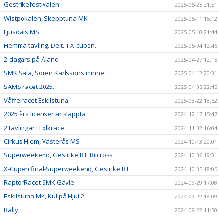
Gestrikefestivalen
2025-05-25 21:51
Wistpokalen, Skepptuna MK
2025-05-11 15:12
Ljusdals MS
2025-05-10 21:44
Hemma tävling. Delt. 1 X-cupen.
2025-05-04 12:46
2-dagars på Åland
2025-04-27 12:15
SMK Sala, Sören Karlssons minne.
2025-04-12 20:31
SAMS racet 2025.
2025-04-05 22:45
Våffelracet Eskilstuna
2025-03-22 18:52
2025 års licenser är släppta
2024-12-17 15:47
2 tävlingar i Folkrace.
2024-11-02 16:04
Cirkus Hjem, Västerås MS
2024-10-13 20:01
Superweekend, Gestrike RT. Bilcross
2024-10-06 19:31
X-Cupen final-Superweekend, Gestrike RT
2024-10-05 18:05
RaptorRacet SMK Gävle
2024-09-29 17:08
Eskilstuna MK, Kul på Hjul 2.
2024-09-22 18:09
Rally
2024-09-22 11:50