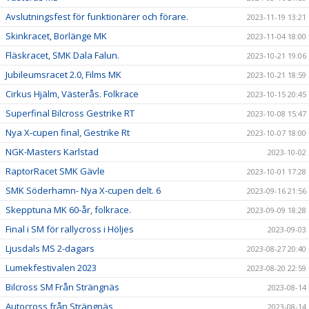
Avslutningsfest för funktionärer och förare.
2023-11-19 13:21
Skinkracet, Borlänge MK
2023-11-04 18:00
Fläskracet, SMK Dala Falun.
2023-10-21 19:06
Jubileumsracet 2.0, Films MK
2023-10-21 18:59
Cirkus Hjälm, Västerås. Folkrace
2023-10-15 20:45
Superfinal Bilcross Gestrike RT
2023-10-08 15:47
Nya X-cupen final, Gestrike Rt
2023-10-07 18:00
NGK-Masters Karlstad
2023-10-02
RaptorRacet SMK Gävle
2023-10-01 17:28
SMK Söderhamn- Nya X-cupen delt. 6
2023-09-16 21:56
Skepptuna MK 60-år, folkrace.
2023-09-09 18:28
Final i SM för rallycross i Höljes
2023-09-03
Ljusdals MS 2-dagars
2023-08-27 20:40
Lumekfestivalen 2023
2023-08-20 22:59
Bilcross SM Från Strängnäs
2023-08-14
Autocross från Strängnäs
2023-08-14