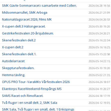
SMK Gävle-Sommarracet i samarbete med Collen.
2026-06-28 19:56
Midsommarrullet, SMK Arboga
2026-06-21 21:09
Nationaldagsracet 2026, Films MK
2026-06-06 20:53
X-cupen delt.3 Hälsingeracet.
2026-05-30 19:20
Gestrikefestivalen 20-årsjubileum.
2026-05-24 20:21
Skenefestivalen delt.2
2026-05-16 22:34
X-cupen delt.2
2026-05-16 16:25
Skenefestivalen delt.1.
2026-05-15 22:58
Autodelarracet
2026-05-14 22:15
Skepptunafestivalen.
2026-05-10 19:20
Hemma tävling.
2026-05-02 21:35
OPUS PRO Tour- VaraMKs Vårfestivalen 2026
2026-04-26 18:07
Eliantorps RaceWeekend-Finspångs MS
2026-04-19 20:27
SAMS Racet och RimoRacet.
2026-04-18 17:19
Två flugor i en smäll delt. 2, SMK Sala
2026-04-12 19:05
SMK Sala, Två flugor i en smäll, delt. 1 Enköpings