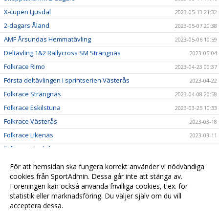
X-cupen Ljusdal
2023-05-13 21:32
2-dagars Åland
2023-05-07 20:38
AMF Årsundas Hemmatävling
2023-05-06 10:59
Deltävling 1&2 Rallycross SM Strängnäs
2023-05-04
Folkrace Rimo
2023-04-23 00:37
Första deltävlingen i sprintserien Västerås
2023-04-22
Folkrace Strängnäs
2023-04-08 20:58
Folkrace Eskilstuna
2023-03-25 10:33
Folkrace Västerås
2023-03-18
Folkrace Likenäs
2023-03-11
Folkrace i Ludvika
2023-02-25 16:45
Till alla våra medlemmar
2023-01-05 16:19
För att hemsidan ska fungera korrekt använder vi nödvändiga
Resultat Lumekfestivalen 2022
cookies från SportAdmin. Dessa går inte att stänga av.
2022-11-25 18:45
Föreningen kan också använda frivilliga cookies, t.ex. för
A Final Seniorer Vimmerby
2022-11-25 18:41
statistik eller marknadsföring. Du väljer själv om du vill
acceptera dessa.
Anpassa dina val