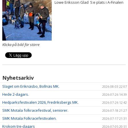
Lowe Eriksson Glad 5:e plats i A-Finalen
DOKUMENT
Klicka på bild för större
Nyhetsarkiv
Slaget om Eriknäsbo, Bollnäs MK.
2026-08-03 22:07
Hede 2-dagars.
2026-07-26 14:39
Hedparksfestivalen 2026, Fredriksbergs MK.
2026-07-26 12:42
SMK Motala folkracefestival, seniorer.
2026-07-18 21:27
SMK Motala Folkracefestivalen.
2026-07-17 21:31
Krokom tre-dagars
2026-07-05 20:51