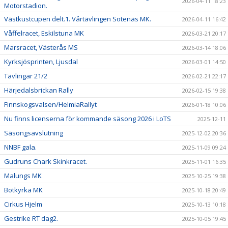
2026-04-11 18:23
Motorstadion.
Västkustcupen delt.1. Vårtävlingen Sotenäs MK.
2026-04-11 16:42
Våffelracet, Eskilstuna MK
2026-03-21 20:17
Marsracet, Västerås MS
2026-03-14 18:06
Kyrksjösprinten, Ljusdal
2026-03-01 14:50
Tävlingar 21/2
2026-02-21 22:17
Härjedalsbrickan Rally
2026-02-15 19:38
Finnskogsvalsen/HelmiaRallyt
2026-01-18 10:06
Nu finns licenserna för kommande säsong 2026 i LoTS
2025-12-11
Säsongsavslutning
2025-12-02 20:36
NNBF gala.
2025-11-09 09:24
Gudruns Chark Skinkracet.
2025-11-01 16:35
Malungs MK
2025-10-25 19:38
Botkyrka MK
2025-10-18 20:49
Cirkus Hjelm
2025-10-13 10:18
Gestrike RT dag2.
2025-10-05 19:45