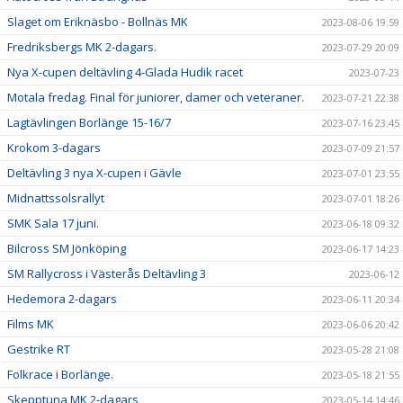
Slaget om Eriknäsbo - Bollnäs MK
2023-08-06 19:59
Fredriksbergs MK 2-dagars.
2023-07-29 20:09
Nya X-cupen deltävling 4-Glada Hudik racet
2023-07-23
Motala fredag. Final för juniorer, damer och veteraner.
2023-07-21 22:38
Lagtävlingen Borlänge 15-16/7
2023-07-16 23:45
Krokom 3-dagars
2023-07-09 21:57
Deltävling 3 nya X-cupen i Gävle
2023-07-01 23:55
Midnattssolsrallyt
2023-07-01 18:26
SMK Sala 17 juni.
2023-06-18 09:32
Bilcross SM Jönköping
2023-06-17 14:23
SM Rallycross i Västerås Deltävling 3
2023-06-12
Hedemora 2-dagars
2023-06-11 20:34
Films MK
2023-06-06 20:42
Gestrike RT
2023-05-28 21:08
Folkrace i Borlänge.
2023-05-18 21:55
Skepptuna MK 2-dagars
2023-05-14 14:46