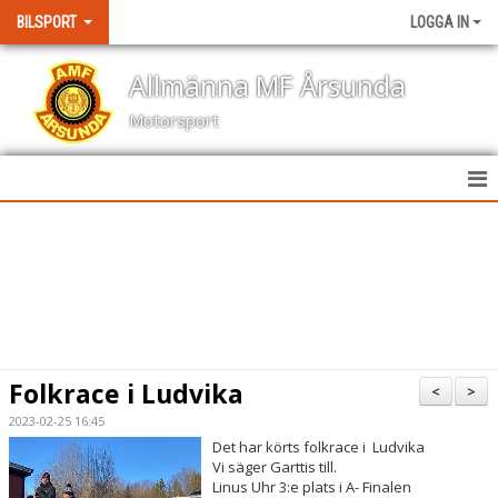
BILSPORT
LOGGA IN
Allmänna MF Årsunda
Motorsport
HEM
NYHETER
KALENDER
BILDGALLERI
Folkrace i Ludvika
<
>
KONTAKT
2023-02-25 16:45
Det har körts folkrace i Ludvika
RESULTAT TÄVLINGAR
Vi säger Garttis till.
Linus Uhr 3:e plats i A- Finalen