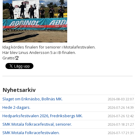
DOKUMENT
Idag kördes finalen för seniorer i Motalafestivalen.
Här blev Linus Andersson 5:a i B-finalen.
Grattis🏆
Nyhetsarkiv
Slaget om Eriknäsbo, Bollnäs MK.
2026-08-03 22:07
Hede 2-dagars.
2026-07-26 14:39
Hedparksfestivalen 2026, Fredriksbergs MK.
2026-07-26 12:42
SMK Motala folkracefestival, seniorer.
2026-07-18 21:27
SMK Motala Folkracefestivalen.
2026-07-17 21:31