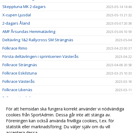
Skepptuna MK 2-dagars
2023-05-14 14:46
X-cupen Ljusdal
2023-05-13 21:32
2-dagars Åland
2023-05-07 20:38
AMF Årsundas Hemmatävling
2023-05-06 10:59
Deltävling 1&2 Rallycross SM Strängnäs
2023-05-04
Folkrace Rimo
2023-04-23 00:37
Första deltävlingen i sprintserien Västerås
2023-04-22
Folkrace Strängnäs
2023-04-08 20:58
Folkrace Eskilstuna
2023-03-25 10:33
Folkrace Västerås
2023-03-18
Folkrace Likenäs
2023-03-11
Folkrace i Ludvika
2023-02-25 16:45
Till alla våra medlemmar
2023-01-05 16:19
För att hemsidan ska fungera korrekt använder vi nödvändiga
Resultat Lumekfestivalen 2022
cookies från SportAdmin. Dessa går inte att stänga av.
2022-11-25 18:45
Föreningen kan också använda frivilliga cookies, t.ex. för
A Final Seniorer Vimmerby
2022-11-25 18:41
statistik eller marknadsföring. Du väljer själv om du vill
acceptera dessa.