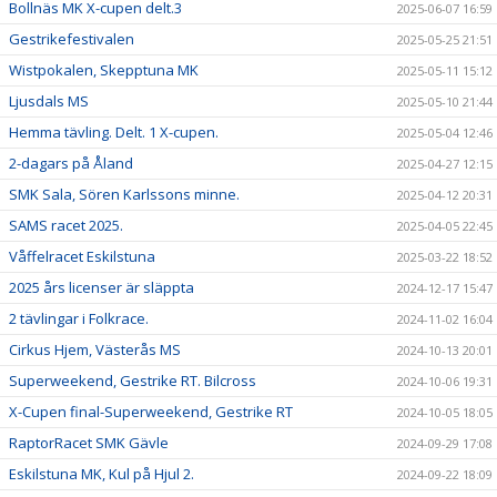
Bollnäs MK X-cupen delt.3
2025-06-07 16:59
Gestrikefestivalen
2025-05-25 21:51
Wistpokalen, Skepptuna MK
2025-05-11 15:12
Ljusdals MS
2025-05-10 21:44
Hemma tävling. Delt. 1 X-cupen.
2025-05-04 12:46
2-dagars på Åland
2025-04-27 12:15
SMK Sala, Sören Karlssons minne.
2025-04-12 20:31
SAMS racet 2025.
2025-04-05 22:45
Våffelracet Eskilstuna
2025-03-22 18:52
2025 års licenser är släppta
2024-12-17 15:47
2 tävlingar i Folkrace.
2024-11-02 16:04
Cirkus Hjem, Västerås MS
2024-10-13 20:01
Superweekend, Gestrike RT. Bilcross
2024-10-06 19:31
X-Cupen final-Superweekend, Gestrike RT
2024-10-05 18:05
RaptorRacet SMK Gävle
2024-09-29 17:08
Eskilstuna MK, Kul på Hjul 2.
2024-09-22 18:09