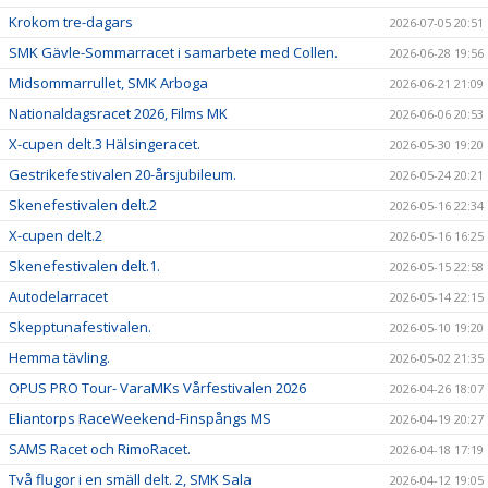
Krokom tre-dagars
2026-07-05 20:51
SMK Gävle-Sommarracet i samarbete med Collen.
2026-06-28 19:56
Midsommarrullet, SMK Arboga
2026-06-21 21:09
Nationaldagsracet 2026, Films MK
2026-06-06 20:53
X-cupen delt.3 Hälsingeracet.
2026-05-30 19:20
Gestrikefestivalen 20-årsjubileum.
2026-05-24 20:21
Skenefestivalen delt.2
2026-05-16 22:34
X-cupen delt.2
2026-05-16 16:25
Skenefestivalen delt.1.
2026-05-15 22:58
Autodelarracet
2026-05-14 22:15
Skepptunafestivalen.
2026-05-10 19:20
Hemma tävling.
2026-05-02 21:35
OPUS PRO Tour- VaraMKs Vårfestivalen 2026
2026-04-26 18:07
Eliantorps RaceWeekend-Finspångs MS
2026-04-19 20:27
SAMS Racet och RimoRacet.
2026-04-18 17:19
Två flugor i en smäll delt. 2, SMK Sala
2026-04-12 19:05