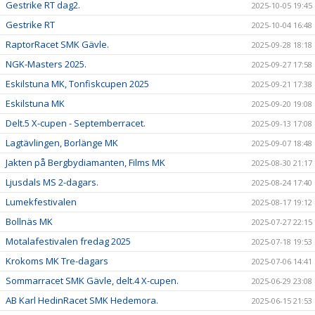
Gestrike RT dag2.
2025-10-05 19:45
Gestrike RT
2025-10-04 16:48
RaptorRacet SMK Gävle.
2025-09-28 18:18
NGK-Masters 2025.
2025-09-27 17:58
Eskilstuna MK, Tonfiskcupen 2025
2025-09-21 17:38
Eskilstuna MK
2025-09-20 19:08
Delt.5 X-cupen - Septemberracet.
2025-09-13 17:08
Lagtävlingen, Borlänge MK
2025-09-07 18:48
Jakten på Bergbydiamanten, Films MK
2025-08-30 21:17
Ljusdals MS 2-dagars.
2025-08-24 17:40
Lumekfestivalen
2025-08-17 19:12
Bollnäs MK
2025-07-27 22:15
Motalafestivalen fredag 2025
2025-07-18 19:53
Krokoms MK Tre-dagars
2025-07-06 14:41
Sommarracet SMK Gävle, delt.4 X-cupen.
2025-06-29 23:08
AB Karl HedinRacet SMK Hedemora.
2025-06-15 21:53