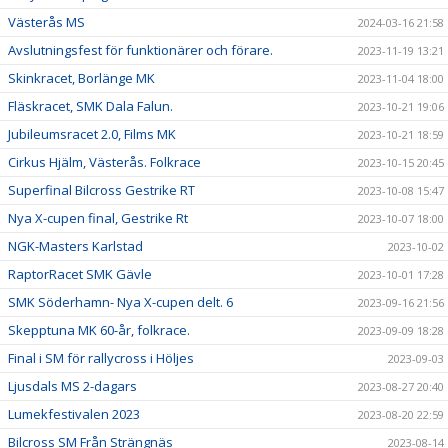
Västerås MS
2024-03-16 21:58
Avslutningsfest för funktionärer och förare.
2023-11-19 13:21
Skinkracet, Borlänge MK
2023-11-04 18:00
Fläskracet, SMK Dala Falun.
2023-10-21 19:06
Jubileumsracet 2.0, Films MK
2023-10-21 18:59
Cirkus Hjälm, Västerås. Folkrace
2023-10-15 20:45
Superfinal Bilcross Gestrike RT
2023-10-08 15:47
Nya X-cupen final, Gestrike Rt
2023-10-07 18:00
NGK-Masters Karlstad
2023-10-02
RaptorRacet SMK Gävle
2023-10-01 17:28
SMK Söderhamn- Nya X-cupen delt. 6
2023-09-16 21:56
Skepptuna MK 60-år, folkrace.
2023-09-09 18:28
Final i SM för rallycross i Höljes
2023-09-03
Ljusdals MS 2-dagars
2023-08-27 20:40
Lumekfestivalen 2023
2023-08-20 22:59
Bilcross SM Från Strängnäs
2023-08-14