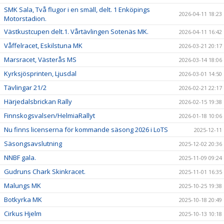
SMK Sala, Två flugor i en smäll, delt. 1 Enköpings
2026-04-11 18:23
Motorstadion.
Västkustcupen delt.1. Vårtävlingen Sotenäs MK.
2026-04-11 16:42
Våffelracet, Eskilstuna MK
2026-03-21 20:17
Marsracet, Västerås MS
2026-03-14 18:06
Kyrksjösprinten, Ljusdal
2026-03-01 14:50
Tävlingar 21/2
2026-02-21 22:17
Härjedalsbrickan Rally
2026-02-15 19:38
Finnskogsvalsen/HelmiaRallyt
2026-01-18 10:06
Nu finns licenserna för kommande säsong 2026 i LoTS
2025-12-11
Säsongsavslutning
2025-12-02 20:36
NNBF gala.
2025-11-09 09:24
Gudruns Chark Skinkracet.
2025-11-01 16:35
Malungs MK
2025-10-25 19:38
Botkyrka MK
2025-10-18 20:49
Cirkus Hjelm
2025-10-13 10:18