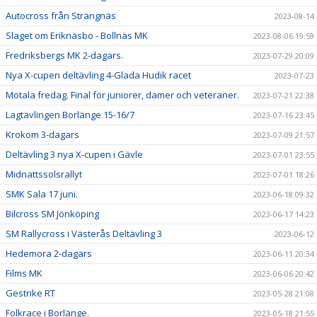
Autocross från Strängnäs
2023-08-14
Slaget om Eriknäsbo - Bollnäs MK
2023-08-06 19:59
Fredriksbergs MK 2-dagars.
2023-07-29 20:09
Nya X-cupen deltävling 4-Glada Hudik racet
2023-07-23
Motala fredag. Final för juniorer, damer och veteraner.
2023-07-21 22:38
Lagtävlingen Borlänge 15-16/7
2023-07-16 23:45
Krokom 3-dagars
2023-07-09 21:57
Deltävling 3 nya X-cupen i Gävle
2023-07-01 23:55
Midnattssolsrallyt
2023-07-01 18:26
SMK Sala 17 juni.
2023-06-18 09:32
Bilcross SM Jönköping
2023-06-17 14:23
SM Rallycross i Västerås Deltävling 3
2023-06-12
Hedemora 2-dagars
2023-06-11 20:34
Films MK
2023-06-06 20:42
Gestrike RT
2023-05-28 21:08
Folkrace i Borlänge.
2023-05-18 21:55