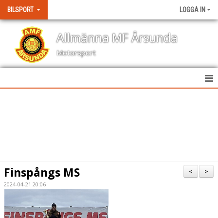
BILSPORT
LOGGA IN
Allmänna MF Årsunda
Motorsport
HEM
NYHETER
KALENDER
BILDGALLERI
Finspångs MS
<
>
KONTAKT
2024-04-21 20:06
RESULTAT TÄVLINGAR