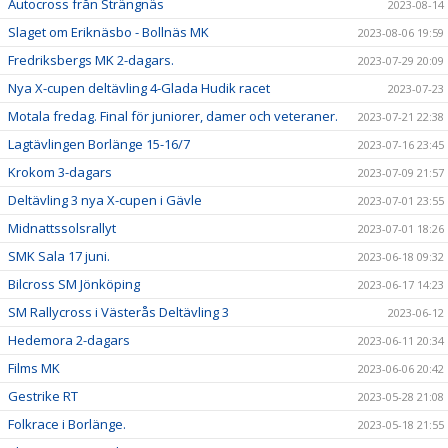
Autocross från Strängnäs
2023-08-14
Slaget om Eriknäsbo - Bollnäs MK
2023-08-06 19:59
Fredriksbergs MK 2-dagars.
2023-07-29 20:09
Nya X-cupen deltävling 4-Glada Hudik racet
2023-07-23
Motala fredag. Final för juniorer, damer och veteraner.
2023-07-21 22:38
Lagtävlingen Borlänge 15-16/7
2023-07-16 23:45
Krokom 3-dagars
2023-07-09 21:57
Deltävling 3 nya X-cupen i Gävle
2023-07-01 23:55
Midnattssolsrallyt
2023-07-01 18:26
SMK Sala 17 juni.
2023-06-18 09:32
Bilcross SM Jönköping
2023-06-17 14:23
SM Rallycross i Västerås Deltävling 3
2023-06-12
Hedemora 2-dagars
2023-06-11 20:34
Films MK
2023-06-06 20:42
Gestrike RT
2023-05-28 21:08
Folkrace i Borlänge.
2023-05-18 21:55