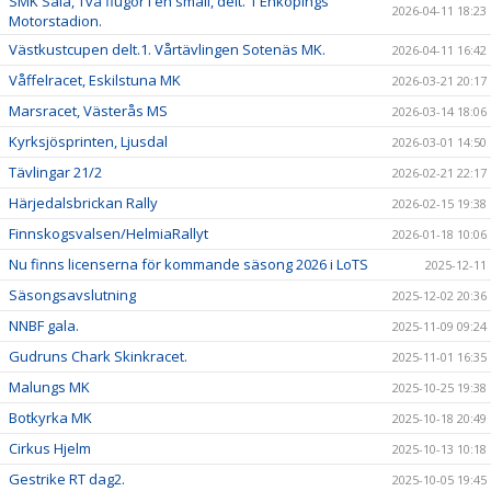
SMK Sala, Två flugor i en smäll, delt. 1 Enköpings
2026-04-11 18:23
Motorstadion.
Västkustcupen delt.1. Vårtävlingen Sotenäs MK.
2026-04-11 16:42
Våffelracet, Eskilstuna MK
2026-03-21 20:17
Marsracet, Västerås MS
2026-03-14 18:06
Kyrksjösprinten, Ljusdal
2026-03-01 14:50
Tävlingar 21/2
2026-02-21 22:17
Härjedalsbrickan Rally
2026-02-15 19:38
Finnskogsvalsen/HelmiaRallyt
2026-01-18 10:06
Nu finns licenserna för kommande säsong 2026 i LoTS
2025-12-11
Säsongsavslutning
2025-12-02 20:36
NNBF gala.
2025-11-09 09:24
Gudruns Chark Skinkracet.
2025-11-01 16:35
Malungs MK
2025-10-25 19:38
Botkyrka MK
2025-10-18 20:49
Cirkus Hjelm
2025-10-13 10:18
Gestrike RT dag2.
2025-10-05 19:45