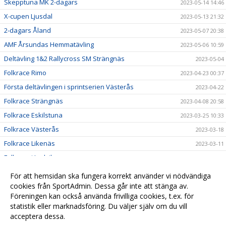
Skepptuna MK 2-dagars
2023-05-14 14:46
X-cupen Ljusdal
2023-05-13 21:32
2-dagars Åland
2023-05-07 20:38
AMF Årsundas Hemmatävling
2023-05-06 10:59
Deltävling 1&2 Rallycross SM Strängnäs
2023-05-04
Folkrace Rimo
2023-04-23 00:37
Första deltävlingen i sprintserien Västerås
2023-04-22
Folkrace Strängnäs
2023-04-08 20:58
Folkrace Eskilstuna
2023-03-25 10:33
Folkrace Västerås
2023-03-18
Folkrace Likenäs
2023-03-11
Folkrace i Ludvika
2023-02-25 16:45
Till alla våra medlemmar
2023-01-05 16:19
För att hemsidan ska fungera korrekt använder vi nödvändiga
Resultat Lumekfestivalen 2022
cookies från SportAdmin. Dessa går inte att stänga av.
2022-11-25 18:45
Föreningen kan också använda frivilliga cookies, t.ex. för
A Final Seniorer Vimmerby
2022-11-25 18:41
statistik eller marknadsföring. Du väljer själv om du vill
acceptera dessa.