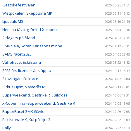
Gestrikefestivalen
2025-05-25 21:51
Wistpokalen, Skepptuna MK
2025-05-11 15:12
Ljusdals MS
2025-05-10 21:44
Hemma tävling. Delt. 1 X-cupen.
2025-05-04 12:46
2-dagars på Åland
2025-04-27 12:15
SMK Sala, Sören Karlssons minne.
2025-04-12 20:31
SAMS racet 2025.
2025-04-05 22:45
Våffelracet Eskilstuna
2025-03-22 18:52
2025 års licenser är släppta
2024-12-17 15:47
2 tävlingar i Folkrace.
2024-11-02 16:04
Cirkus Hjem, Västerås MS
2024-10-13 20:01
Superweekend, Gestrike RT. Bilcross
2024-10-06 19:31
X-Cupen final-Superweekend, Gestrike RT
2024-10-05 18:05
RaptorRacet SMK Gävle
2024-09-29 17:08
Eskilstuna MK, Kul på Hjul 2.
2024-09-22 18:09
Rally
2024-09-22 11:50