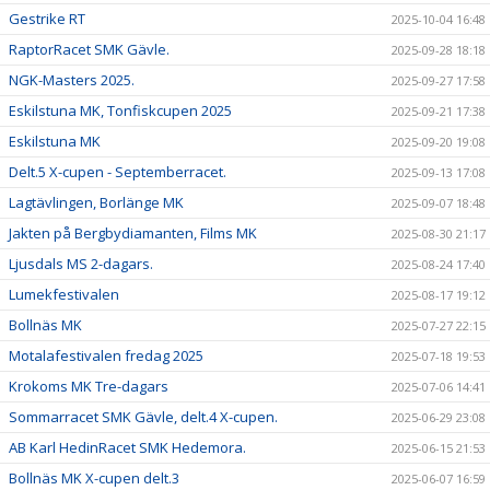
Gestrike RT
2025-10-04 16:48
RaptorRacet SMK Gävle.
2025-09-28 18:18
NGK-Masters 2025.
2025-09-27 17:58
Eskilstuna MK, Tonfiskcupen 2025
2025-09-21 17:38
Eskilstuna MK
2025-09-20 19:08
Delt.5 X-cupen - Septemberracet.
2025-09-13 17:08
Lagtävlingen, Borlänge MK
2025-09-07 18:48
Jakten på Bergbydiamanten, Films MK
2025-08-30 21:17
Ljusdals MS 2-dagars.
2025-08-24 17:40
Lumekfestivalen
2025-08-17 19:12
Bollnäs MK
2025-07-27 22:15
Motalafestivalen fredag 2025
2025-07-18 19:53
Krokoms MK Tre-dagars
2025-07-06 14:41
Sommarracet SMK Gävle, delt.4 X-cupen.
2025-06-29 23:08
AB Karl HedinRacet SMK Hedemora.
2025-06-15 21:53
Bollnäs MK X-cupen delt.3
2025-06-07 16:59