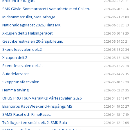
Krokom tre-dagars
2026-07-05 20:51
SMK Gävle-Sommarracet i samarbete med Collen.
2026-06-28 19:56
Midsommarrullet, SMK Arboga
2026-06-21 21:09
Nationaldagsracet 2026, Films MK
2026-06-06 20:53
X-cupen delt.3 Hälsingeracet.
2026-05-30 19:20
Gestrikefestivalen 20-årsjubileum.
2026-05-24 20:21
Skenefestivalen delt.2
2026-05-16 22:34
X-cupen delt.2
2026-05-16 16:25
Skenefestivalen delt.1.
2026-05-15 22:58
Autodelarracet
2026-05-14 22:15
Skepptunafestivalen.
2026-05-10 19:20
Hemma tävling.
2026-05-02 21:35
OPUS PRO Tour- VaraMKs Vårfestivalen 2026
2026-04-26 18:07
Eliantorps RaceWeekend-Finspångs MS
2026-04-19 20:27
SAMS Racet och RimoRacet.
2026-04-18 17:19
Två flugor i en smäll delt. 2, SMK Sala
2026-04-12 19:05