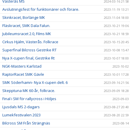
Västerås MS
2024-03-16 21:58
Avslutningsfest för funktionärer och förare.
2023-11-19 13:21
Skinkracet, Borlänge MK
2023-11-04 18:00
Fläskracet, SMK Dala Falun.
2023-10-21 19:06
Jubileumsracet 2.0, Films MK
2023-10-21 18:59
Cirkus Hjälm, Västerås. Folkrace
2023-10-15 20:45
Superfinal Bilcross Gestrike RT
2023-10-08 15:47
Nya X-cupen final, Gestrike Rt
2023-10-07 18:00
NGK-Masters Karlstad
2023-10-02
RaptorRacet SMK Gävle
2023-10-01 17:28
SMK Söderhamn- Nya X-cupen delt. 6
2023-09-16 21:56
Skepptuna MK 60-år, folkrace.
2023-09-09 18:28
Final i SM för rallycross i Höljes
2023-09-03
Ljusdals MS 2-dagars
2023-08-27 20:40
Lumekfestivalen 2023
2023-08-20 22:59
Bilcross SM Från Strängnäs
2023-08-14