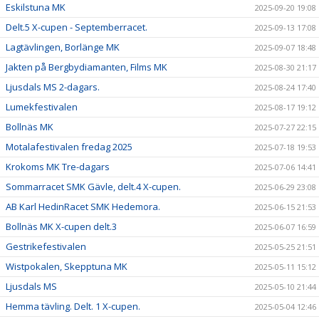
Eskilstuna MK
2025-09-20 19:08
Delt.5 X-cupen - Septemberracet.
2025-09-13 17:08
Lagtävlingen, Borlänge MK
2025-09-07 18:48
Jakten på Bergbydiamanten, Films MK
2025-08-30 21:17
Ljusdals MS 2-dagars.
2025-08-24 17:40
Lumekfestivalen
2025-08-17 19:12
Bollnäs MK
2025-07-27 22:15
Motalafestivalen fredag 2025
2025-07-18 19:53
Krokoms MK Tre-dagars
2025-07-06 14:41
Sommarracet SMK Gävle, delt.4 X-cupen.
2025-06-29 23:08
AB Karl HedinRacet SMK Hedemora.
2025-06-15 21:53
Bollnäs MK X-cupen delt.3
2025-06-07 16:59
Gestrikefestivalen
2025-05-25 21:51
Wistpokalen, Skepptuna MK
2025-05-11 15:12
Ljusdals MS
2025-05-10 21:44
Hemma tävling. Delt. 1 X-cupen.
2025-05-04 12:46