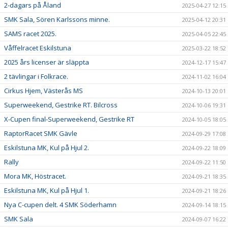
2-dagars på Åland
2025-04-27 12:15
SMK Sala, Sören Karlssons minne.
2025-04-12 20:31
SAMS racet 2025.
2025-04-05 22:45
Våffelracet Eskilstuna
2025-03-22 18:52
2025 års licenser är släppta
2024-12-17 15:47
2 tävlingar i Folkrace.
2024-11-02 16:04
Cirkus Hjem, Västerås MS
2024-10-13 20:01
Superweekend, Gestrike RT. Bilcross
2024-10-06 19:31
X-Cupen final-Superweekend, Gestrike RT
2024-10-05 18:05
RaptorRacet SMK Gävle
2024-09-29 17:08
Eskilstuna MK, Kul på Hjul 2.
2024-09-22 18:09
Rally
2024-09-22 11:50
Mora MK, Höstracet.
2024-09-21 18:35
Eskilstuna MK, Kul på Hjul 1.
2024-09-21 18:26
Nya C-cupen delt. 4 SMK Söderhamn
2024-09-14 18:15
SMK Sala
2024-09-07 16:22