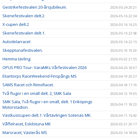
Gestrikefestivalen 20-årsjubileum.
2026-05-24 20:21
Skenefestivalen delt.2
2026-05-16 22:34
X-cupen delt.2
2026-05-16 16:25
Skenefestivalen delt.1.
2026-05-15 22:58
Autodelarracet
2026-05-14 22:15
Skepptunafestivalen.
2026-05-10 19:20
Hemma tävling.
2026-05-02 21:35
OPUS PRO Tour- VaraMKs Vårfestivalen 2026
2026-04-26 18:07
Eliantorps RaceWeekend-Finspångs MS
2026-04-19 20:27
SAMS Racet och RimoRacet.
2026-04-18 17:19
Två flugor i en smäll delt. 2, SMK Sala
2026-04-12 19:05
SMK Sala, Två flugor i en smäll, delt. 1 Enköpings
2026-04-11 18:23
Motorstadion.
Västkustcupen delt.1. Vårtävlingen Sotenäs MK.
2026-04-11 16:42
Våffelracet, Eskilstuna MK
2026-03-21 20:17
Marsracet, Västerås MS
2026-03-14 18:06