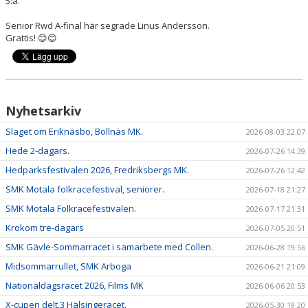
5:a.
Senior Rwd A-final här segrade Linus Andersson.
Grattis! 😊😊
Nyhetsarkiv
Slaget om Eriknäsbo, Bollnäs MK.
2026-08-03 22:07
Hede 2-dagars.
2026-07-26 14:39
Hedparksfestivalen 2026, Fredriksbergs MK.
2026-07-26 12:42
SMK Motala folkracefestival, seniorer.
2026-07-18 21:27
SMK Motala Folkracefestivalen.
2026-07-17 21:31
Krokom tre-dagars
2026-07-05 20:51
SMK Gävle-Sommarracet i samarbete med Collen.
2026-06-28 19:56
Midsommarrullet, SMK Arboga
2026-06-21 21:09
Nationaldagsracet 2026, Films MK
2026-06-06 20:53
X-cupen delt.3 Hälsingeracet.
2026-05-30 19:20