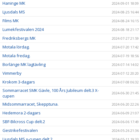
Haninge MK
2024-09-01 18:09
Ljusdals MS
2024-08-25 16:44
Films MK
2024-08-24 16:15
Lumekfestivalen 2024
2024-08-18 21:17
Fredriksbergs MK
2024-07-27 21:59
Motala lördag.
2024-07-20 17:42
Motala fredag.
2024-07-19 18:56
Borlänge MK lagtävling
2024-07-14 14:02
Vimmerby
2024-07-12 20:20
Krokom 3-dagars
2024-07-08 06:32
Sommarracet SMK Gävle, 100 Års Jubileum delt.3 X-
2024-06-30 21:45
cupen
Midsommarracet, Skepptuna.
2024-06-20 22:26
Hedemora 2-dagars
2024-06-09 21:07
SBF-Bilcross Cup delt.2
2024-06-06 17:49
Gestrikefestivalen
2024-05-26 21:36
Ljusdals MS x-cupen delt.2
2024-05-11 19:33