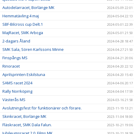
Autodelarracet, Borlänge MK
2024-05-09 22:01
Hemmatävling 4 maj
2024-05-04 22:13
SBF-Bilcross cup Delt.1
2024-05-01 22:39
MajRacet, SMK Arboga
2024-05-01 21:50
2-dagars Åland
2024-04-28 18:47
SMK Sala, Sören Karlssons Minne
2024-04-27 21:50
Finspångs MS
2024-04-21 20:06
Rinoracet
2024-04-20 22:12
Aprilsprinten Eskilstuna
2024-04-20 15:43
SAMS racet 2024
2024-04-06 20:17
Rally Norrköping
2024-04-04 17:59
Västerås MS
2024-03-16 21:58
Avslutningsfest för funktionärer och förare.
2023-11-19 13:21
Skinkracet, Borlänge MK
2023-11-04 18:00
Fläskracet, SMK Dala Falun.
2023-10-21 19:06
Jubileumsracet 2.0, Films MK
2023-10-21 18:59