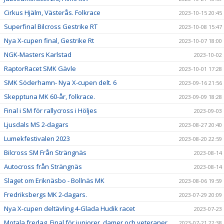
Cirkus Hjälm, Västerås. Folkrace
2023-10-15 20:45
Superfinal Bilcross Gestrike RT
2023-10-08 15:47
Nya X-cupen final, Gestrike Rt
2023-10-07 18:00
NGK-Masters Karlstad
2023-10-02
RaptorRacet SMK Gävle
2023-10-01 17:28
SMK Söderhamn- Nya X-cupen delt. 6
2023-09-16 21:56
Skepptuna MK 60-år, folkrace.
2023-09-09 18:28
Final i SM för rallycross i Höljes
2023-09-03
Ljusdals MS 2-dagars
2023-08-27 20:40
Lumekfestivalen 2023
2023-08-20 22:59
Bilcross SM Från Strängnäs
2023-08-14
Autocross från Strängnäs
2023-08-14
Slaget om Eriknäsbo - Bollnäs MK
2023-08-06 19:59
Fredriksbergs MK 2-dagars.
2023-07-29 20:09
Nya X-cupen deltävling 4-Glada Hudik racet
2023-07-23
Motala fredag. Final för juniorer, damer och veteraner.
2023-07-21 22:38