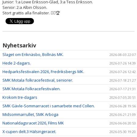
Junior: 1:a Lowe Eriksson-Glad, 3:a Tess Eriksson.
Senior: 2:a Albin Olsson.
Stort grattis alla finalister. 👍🏻🏆
Nyhetsarkiv
Slaget om Eriknäsbo, Bollnäs MK.
2026-08-03 22:07
Hede 2-dagars.
2026-07-26 14:39
Hedparksfestivalen 2026, Fredriksbergs MK.
2026-07-26 12:42
SMK Motala folkracefestival, seniorer.
2026-07-18 21:27
SMK Motala Folkracefestivalen.
2026-07-17 21:31
Krokom tre-dagars
2026-07-05 20:51
SMK Gävle-Sommarracet i samarbete med Collen.
2026-06-28 19:56
Midsommarrullet, SMK Arboga
2026-06-21 21:09
Nationaldagsracet 2026, Films MK
2026-06-06 20:53
X-cupen delt.3 Hälsingeracet.
2026-05-30 19:20