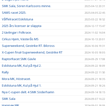
SMK Sala, Sören Karlssons minne.
2025-04-12 20:31
SAMS racet 2025.
2025-04-05 22:45
Våffelracet Eskilstuna
2025-03-22 18:52
2025 års licenser är släppta
2024-12-17 15:47
2 tävlingar i Folkrace.
2024-11-02 16:04
Cirkus Hjem, Västerås MS
2024-10-13 20:01
Superweekend, Gestrike RT. Bilcross
2024-10-06 19:31
X-Cupen final-Superweekend, Gestrike RT
2024-10-05 18:05
RaptorRacet SMK Gävle
2024-09-29 17:08
Eskilstuna MK, Kul på Hjul 2.
2024-09-22 18:09
Rally
2024-09-22 11:50
Mora MK, Höstracet.
2024-09-21 18:35
Eskilstuna MK, Kul på Hjul 1.
2024-09-21 18:26
Nya C-cupen delt. 4 SMK Söderhamn
2024-09-14 18:15
SMK Sala
2024-09-07 16:22
Haninge MK
2024-09-01 18:09