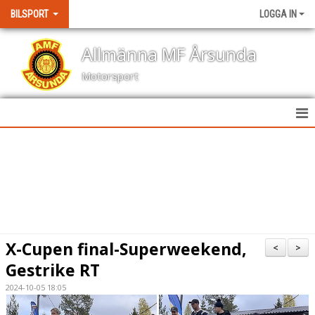
BILSPORT
LOGGA IN
Allmänna MF Årsunda
Motorsport
HEM
NYHETER
KALENDER
BILDGALLERI
X-Cupen final-Superweekend,
<
>
KONTAKT
Gestrike RT
2024-10-05 18:05
RESULTAT TÄVLINGAR