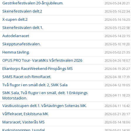
Gestrikefestivalen 20-årsjubileum.
2026-05-24 20:21
Skenefestivalen delt.2
2026-05-16 22:34
X-cupen delt.2
2026-05-16 16:25
Skenefestivalen delt.1.
2026-05-15 22:58
Autodelarracet
2026-05-14 22:15
Skepptunafestivalen.
2026-05-10 19:20
Hemma tävling.
2026-05-02 21:35
OPUS PRO Tour- VaraMKs Vårfestivalen 2026
2026-04-26 18:07
Eliantorps RaceWeekend-Finspångs MS
2026-04-19 20:27
SAMS Racet och RimoRacet.
2026-04-18 17:19
Två flugor i en smäll delt. 2, SMK Sala
2026-04-12 19:05
SMK Sala, Två flugor i en smäll, delt. 1 Enköpings
2026-04-11 18:23
Motorstadion.
Västkustcupen delt.1. Vårtävlingen Sotenäs MK.
2026-04-11 16:42
Våffelracet, Eskilstuna MK
2026-03-21 20:17
Marsracet, Västerås MS
2026-03-14 18:06
Kyrksjösprinten, Ljusdal
2026-03-01 14:50