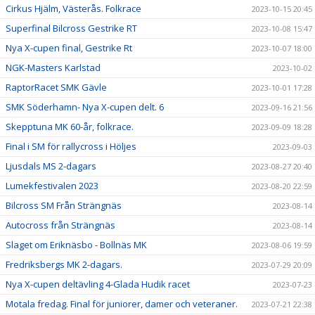
Cirkus Hjälm, Västerås. Folkrace
2023-10-15 20:45
Superfinal Bilcross Gestrike RT
2023-10-08 15:47
Nya X-cupen final, Gestrike Rt
2023-10-07 18:00
NGK-Masters Karlstad
2023-10-02
RaptorRacet SMK Gävle
2023-10-01 17:28
SMK Söderhamn- Nya X-cupen delt. 6
2023-09-16 21:56
Skepptuna MK 60-år, folkrace.
2023-09-09 18:28
Final i SM för rallycross i Höljes
2023-09-03
Ljusdals MS 2-dagars
2023-08-27 20:40
Lumekfestivalen 2023
2023-08-20 22:59
Bilcross SM Från Strängnäs
2023-08-14
Autocross från Strängnäs
2023-08-14
Slaget om Eriknäsbo - Bollnäs MK
2023-08-06 19:59
Fredriksbergs MK 2-dagars.
2023-07-29 20:09
Nya X-cupen deltävling 4-Glada Hudik racet
2023-07-23
Motala fredag. Final för juniorer, damer och veteraner.
2023-07-21 22:38