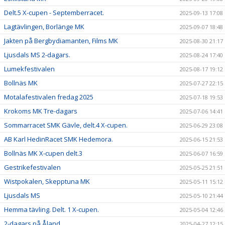
Delt.5 X-cupen - Septemberracet.
2025-09-13 17:08
Lagtävlingen, Borlänge MK
2025-09-07 18:48
Jakten på Bergbydiamanten, Films MK
2025-08-30 21:17
Ljusdals MS 2-dagars.
2025-08-24 17:40
Lumekfestivalen
2025-08-17 19:12
Bollnäs MK
2025-07-27 22:15
Motalafestivalen fredag 2025
2025-07-18 19:53
Krokoms MK Tre-dagars
2025-07-06 14:41
Sommarracet SMK Gävle, delt.4 X-cupen.
2025-06-29 23:08
AB Karl HedinRacet SMK Hedemora.
2025-06-15 21:53
Bollnäs MK X-cupen delt.3
2025-06-07 16:59
Gestrikefestivalen
2025-05-25 21:51
Wistpokalen, Skepptuna MK
2025-05-11 15:12
Ljusdals MS
2025-05-10 21:44
Hemma tävling. Delt. 1 X-cupen.
2025-05-04 12:46
2-dagars på Åland
2025-04-27 12:15